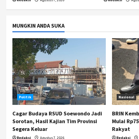
o
n
MUNGKIN ANDA SUKA
Politik
Nasional
Cagar Budaya RSUD Soewondo Jadi
BRIN Kemb
Sorotan, Hasil Kajian Tim Provinsi
Mulai Rp75
Segera Keluar
Rakyat
Redaksi
Agustus 7, 2026
Redaksi