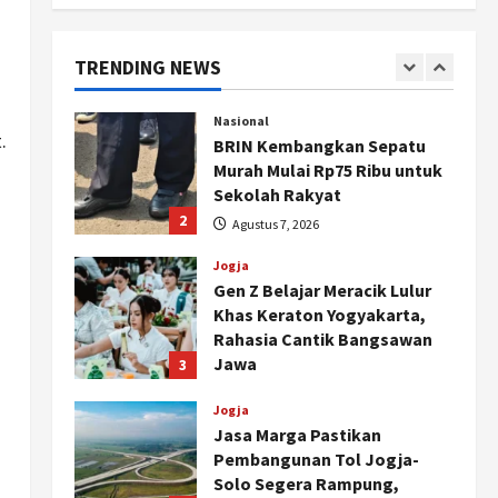
Cagar Budaya RSUD
Soewondo Jadi Sorotan,
Hasil Kajian Tim Provinsi
TRENDING NEWS
Segera Keluar
1
Agustus 7, 2026
Nasional
.
BRIN Kembangkan Sepatu
Murah Mulai Rp75 Ribu untuk
Sekolah Rakyat
2
Agustus 7, 2026
Jogja
Gen Z Belajar Meracik Lulur
Khas Keraton Yogyakarta,
Rahasia Cantik Bangsawan
Jawa
3
Agustus 6, 2026
Jogja
Jasa Marga Pastikan
Pembangunan Tol Jogja-
Solo Segera Rampung,