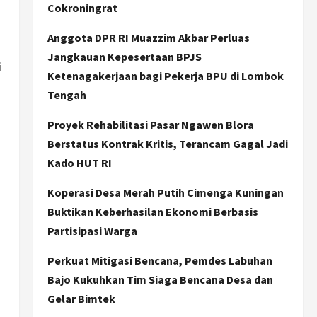
Cokroningrat
Jogja
Anggota DPR RI Muazzim Akbar Perluas
Gen Z Belajar Meracik Lulur
Jangkauan Kepesertaan BPJS
Khas Keraton Yogyakarta,
i
Rahasia Cantik Bangsawan
Ketenagakerjaan bagi Pekerja BPU di Lombok
Jawa
3
Tengah
Agustus 6, 2026
Jogja
Proyek Rehabilitasi Pasar Ngawen Blora
Jasa Marga Pastikan
Berstatus Kontrak Kritis, Terancam Gagal Jadi
Pembangunan Tol Jogja-
Kado HUT RI
Solo Segera Rampung,
Progres 98 Persen
4
Koperasi Desa Merah Putih Cimenga Kuningan
Agustus 6, 2026
Buktikan Keberhasilan Ekonomi Berbasis
Politik
Karwito Komitmen Perbaikan
Partisipasi Warga
Jalan Desa Sidomukti dengan
Cor Beton Bertahap
Perkuat Mitigasi Bencana, Pemdes Labuhan
5
Agustus 6, 2026
Bajo Kukuhkan Tim Siaga Bencana Desa dan
Gelar Bimtek
Politik