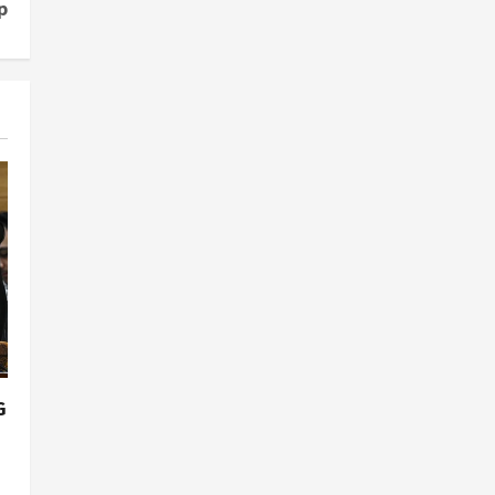
p
Gen Z Belajar Meracik Lulur
Khas Keraton Yogyakarta,
Rahasia Cantik Bangsawan
Jawa
3
Agustus 6, 2026
Jogja
Jasa Marga Pastikan
Pembangunan Tol Jogja-
Solo Segera Rampung,
Progres 98 Persen
4
Agustus 6, 2026
Politik
Karwito Komitmen Perbaikan
Jalan Desa Sidomukti dengan
Cor Beton Bertahap
5
Agustus 6, 2026
G