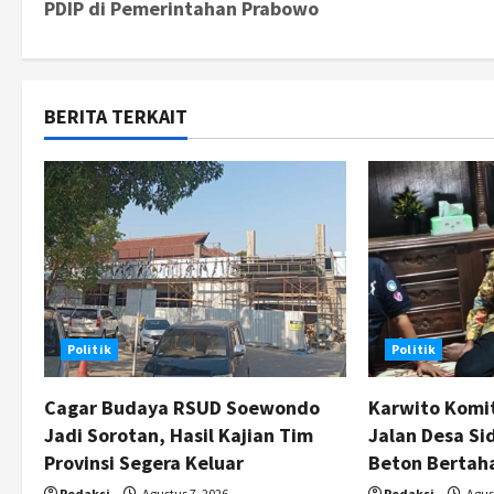
PDIP di Pemerintahan Prabowo
s
t
BERITA TERKAIT
n
a
v
i
g
Politik
Politik
a
t
Cagar Budaya RSUD Soewondo
Karwito Komi
Jadi Sorotan, Hasil Kajian Tim
Jalan Desa Si
i
Provinsi Segera Keluar
Beton Bertah
Redaksi
Agustus 7, 2026
Redaksi
Agust