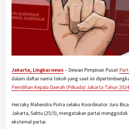
Jakarta, Lingkar.news
– Dewan Pimpinan Pusat
Part
dalam daftar nama tokoh yang saat ini dipertimbangk
Pemilihan Kepala Daerah (Pilkada) Jakarta Tahun 202
Herzaky Mahendra Putra selaku Koordinator Juru Bic
Jakarta, Sabtu (25/5), mengatakan partai menggodok 
eksternal partai.