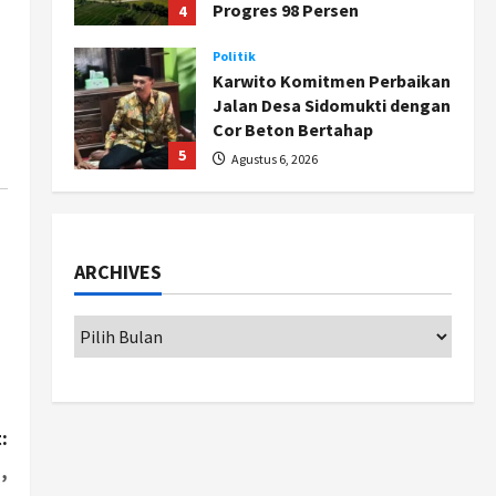
Progres 98 Persen
4
Agustus 6, 2026
Politik
Karwito Komitmen Perbaikan
Jalan Desa Sidomukti dengan
Cor Beton Bertahap
5
Agustus 6, 2026
Politik
Cagar Budaya RSUD
Soewondo Jadi Sorotan,
ARCHIVES
Hasil Kajian Tim Provinsi
Segera Keluar
1
Agustus 7, 2026
Nasional
BRIN Kembangkan Sepatu
Murah Mulai Rp75 Ribu untuk
Sekolah Rakyat
:
2
Agustus 7, 2026
,
Jogja