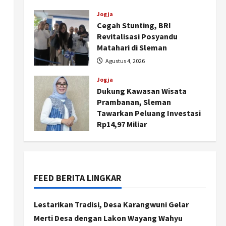
dan Pemberdayaan
Kalurahan
Jogja
Cegah Stunting, BRI
Agustus 5, 2026
Revitalisasi Posyandu
Matahari di Sleman
Agustus 4, 2026
Jogja
Dukung Kawasan Wisata
Prambanan, Sleman
Tawarkan Peluang Investasi
Rp14,97 Miliar
Agustus 4, 2026
FEED BERITA LINGKAR
Nasional
BRIN Kembangkan Sepatu
Murah Mulai Rp75 Ribu untuk
Lestarikan Tradisi, Desa Karangwuni Gelar
Sekolah Rakyat
Merti Desa dengan Lakon Wayang Wahyu
2
Agustus 7, 2026