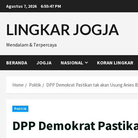
Skip
Agustus 7, 2026
6:55:48 PM
to
content
LINGKAR JOGJA
Mendalam & Terpercaya
BERANDA
JOGJA
NASIONAL
KORAN LINGKAR
Home
Politik
DPP Demokrat Pastikan tak akan Usung Anies Ba
Politik
DPP Demokrat Pastika