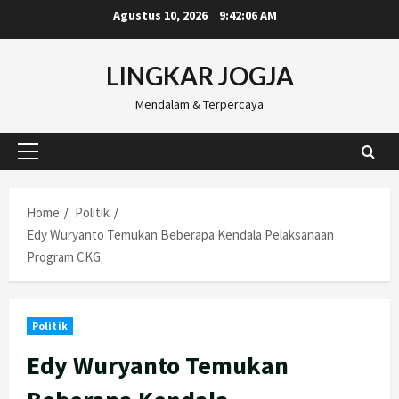
Skip
Agustus 10, 2026
9:42:07 AM
to
content
LINGKAR JOGJA
Mendalam & Terpercaya
Primary
Menu
Home
Politik
Edy Wuryanto Temukan Beberapa Kendala Pelaksanaan
Program CKG
Politik
Edy Wuryanto Temukan