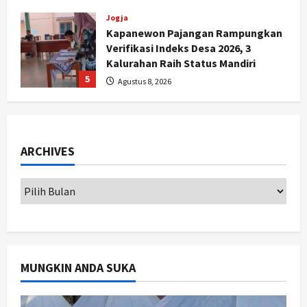
Jogja
Dorong Pelindungan Karya,
Kemenkum DIY Buka Layanan Hak
Cipta Gratis
1
Agustus 9, 2026
Jogja
Siap Pasok Dapur MBG, Lahan
Kalurahan di DIY Dibuat Kolam Lele
ARCHIVES
dan Nila
2
Agustus 9, 2026
Politik
Dana Bantuan Korban TPKS
Terkumpul Rp200 Miliar, LPSK
Targetkan Dana Abadi Rp1 Triliun
3
Agustus 9, 2026
MUNGKIN ANDA SUKA
Jogja
Serapan Danais Bantul Capai 60