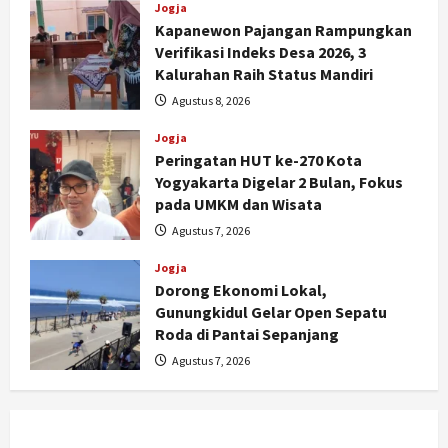
Jogja
Kapanewon Pajangan Rampungkan
Verifikasi Indeks Desa 2026, 3
Kalurahan Raih Status Mandiri
Agustus 8, 2026
Jogja
Peringatan HUT ke-270 Kota
Yogyakarta Digelar 2 Bulan, Fokus
Jogja
pada UMKM dan Wisata
Siap Pasok Dapur MBG, Lahan
Agustus 7, 2026
Kalurahan di DIY Dibuat Kolam Lele
dan Nila
Jogja
Dorong Ekonomi Lokal,
2
Agustus 9, 2026
Gunungkidul Gelar Open Sepatu
Politik
Roda di Pantai Sepanjang
Dana Bantuan Korban TPKS
Agustus 7, 2026
Terkumpul Rp200 Miliar, LPSK
Targetkan Dana Abadi Rp1 Triliun
3
Agustus 9, 2026