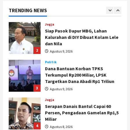
dan Nila
TRENDING NEWS
2
Agustus 9, 2026
Politik
Dana Bantuan Korban TPKS
Terkumpul Rp200 Miliar, LPSK
Targetkan Dana Abadi Rp1 Triliun
3
Agustus 9, 2026
Jogja
Serapan Danais Bantul Capai 60
Persen, Pengadaan Gamelan Rp1,5
Miliar
4
Agustus 8, 2026
Jogja
Kapanewon Pajangan Rampungkan
Verifikasi Indeks Desa 2026, 3
Kalurahan Raih Status Mandiri
5
Agustus 8, 2026