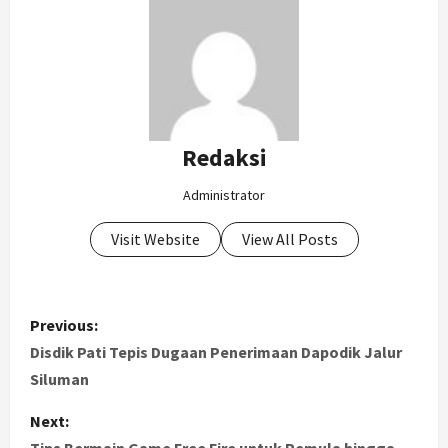
Redaksi
Administrator
Visit Website
View All Posts
P
Previous:
o
Disdik Pati Tepis Dugaan Penerimaan Dapodik Jalur
Siluman
s
Next:
t