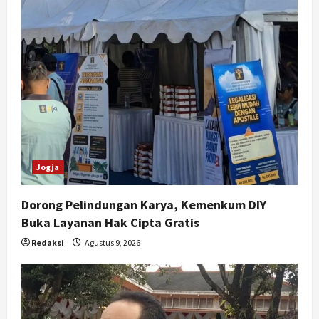
Persen, Pengadaan Gamelan Rp1,5
Miliar
4
Agustus 8, 2026
Jogja
Kapanewon Pajangan Rampungkan
Verifikasi Indeks Desa 2026, 3
Kalurahan Raih Status Mandiri
5
Agustus 8, 2026
Jogja
Dorong Pelindungan Karya, Kemenkum DIY
Buka Layanan Hak Cipta Gratis
Redaksi
Agustus 9, 2026