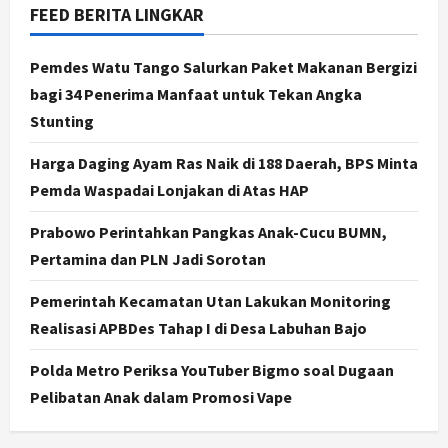
FEED BERITA LINGKAR
Jogja
Serapan Danais Bantul Capai 60
Persen, Pengadaan Gamelan Rp1,5
Pemdes Watu Tango Salurkan Paket Makanan Bergizi
Miliar
bagi 34 Penerima Manfaat untuk Tekan Angka
4
Agustus 8, 2026
Stunting
Jogja
Harga Daging Ayam Ras Naik di 188 Daerah, BPS Minta
Kapanewon Pajangan Rampungkan
Verifikasi Indeks Desa 2026, 3
Pemda Waspadai Lonjakan di Atas HAP
Kalurahan Raih Status Mandiri
Prabowo Perintahkan Pangkas Anak-Cucu BUMN,
5
Agustus 8, 2026
Pertamina dan PLN Jadi Sorotan
Jogja
Dorong Pelindungan Karya,
Pemerintah Kecamatan Utan Lakukan Monitoring
Kemenkum DIY Buka Layanan Hak
Realisasi APBDes Tahap I di Desa Labuhan Bajo
Cipta Gratis
1
Agustus 9, 2026
Polda Metro Periksa YouTuber Bigmo soal Dugaan
Pelibatan Anak dalam Promosi Vape
Jogja
Siap Pasok Dapur MBG, Lahan
Kalurahan di DIY Dibuat Kolam Lele