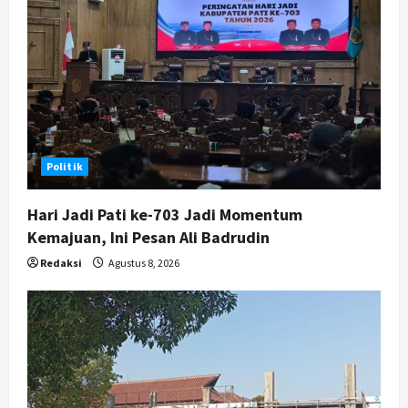
a
t
i
o
Politik
n
Hari Jadi Pati ke-703 Jadi Momentum
Kemajuan, Ini Pesan Ali Badrudin
Redaksi
Agustus 8, 2026