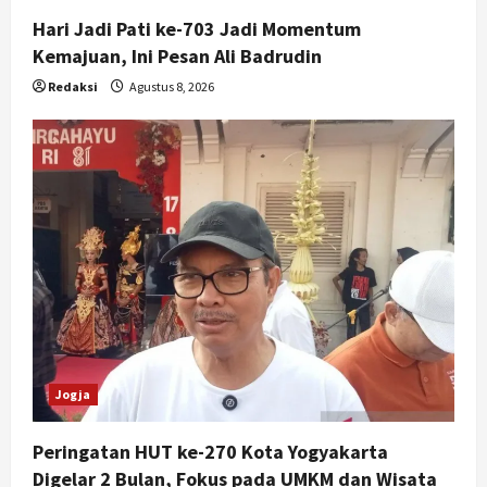
Mulai Rp75 Ribu untuk Sekolah
Hari Jadi Pati ke-703 Jadi Momentum
Rakyat
Kemajuan, Ini Pesan Ali Badrudin
5
Agustus 7, 2026
Redaksi
Agustus 8, 2026
Jogja
Peringatan HUT ke-270 Kota Yogyakarta
Digelar 2 Bulan, Fokus pada UMKM dan Wisata