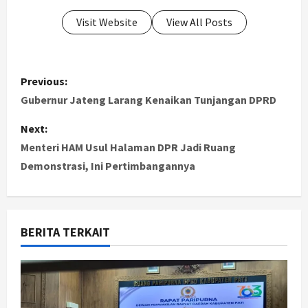
Visit Website
View All Posts
P
Previous:
o
Gubernur Jateng Larang Kenaikan Tunjangan DPRD
s
Next:
Menteri HAM Usul Halaman DPR Jadi Ruang
t
Demonstrasi, Ini Pertimbangannya
n
a
BERITA TERKAIT
v
i
g