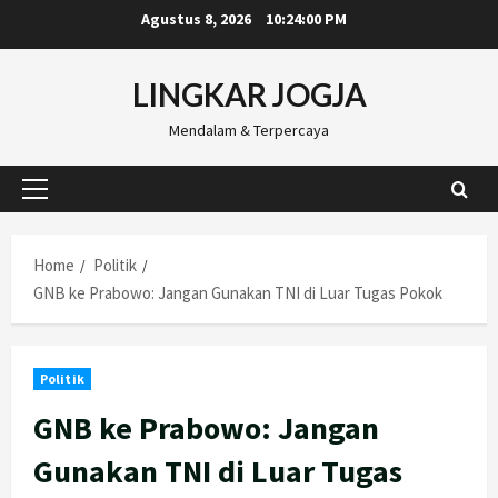
Skip
Agustus 8, 2026
10:24:01 PM
to
content
LINGKAR JOGJA
Mendalam & Terpercaya
Primary
Menu
Home
Politik
GNB ke Prabowo: Jangan Gunakan TNI di Luar Tugas Pokok
Politik
GNB ke Prabowo: Jangan
Gunakan TNI di Luar Tugas