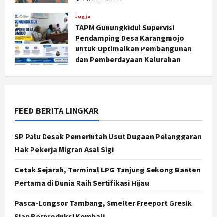
Jogja
TAPM Gunungkidul Supervisi
Jogja
Pendamping Desa Karangmojo
Peringatan HUT ke-270 Kota
untuk Optimalkan Pembangunan
Yogyakarta Digelar 2 Bulan, Fokus
dan Pemberdayaan Kalurahan
pada UMKM dan Wisata
Agustus 5, 2026
2
Agustus 7, 2026
Jogja
Dorong Ekonomi Lokal,
FEED BERITA LINGKAR
Gunungkidul Gelar Open Sepatu
Roda di Pantai Sepanjang
SP Palu Desak Pemerintah Usut Dugaan Pelanggaran
3
Agustus 7, 2026
Hak Pekerja Migran Asal Sigi
Politik
Cagar Budaya RSUD Soewondo Jadi
Cetak Sejarah, Terminal LPG Tanjung Sekong Banten
Sorotan, Hasil Kajian Tim Provinsi
Pertama di Dunia Raih Sertifikasi Hijau
Segera Keluar
4
Pasca-Longsor Tambang, Smelter Freeport Gresik
Agustus 7, 2026
Siap Berproduksi Kembali