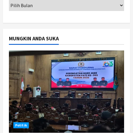
Jogja
Peringatan HUT ke-270 Kota
Yogyakarta Digelar 2 Bulan, Fokus
pada UMKM dan Wisata
2
Agustus 7, 2026
MUNGKIN ANDA SUKA
Jogja
Dorong Ekonomi Lokal,
Gunungkidul Gelar Open Sepatu
Roda di Pantai Sepanjang
3
Agustus 7, 2026
Politik
Cagar Budaya RSUD Soewondo Jadi
Sorotan, Hasil Kajian Tim Provinsi
Segera Keluar
4
Agustus 7, 2026
Nasional
Politik
BRIN Kembangkan Sepatu Murah