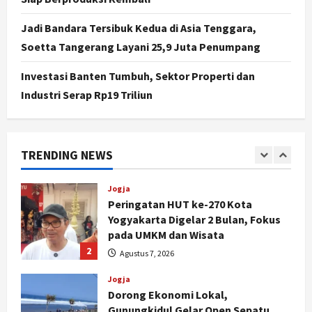
Nasional
BRIN Kembangkan Sepatu Murah
Jadi Bandara Tersibuk Kedua di Asia Tenggara,
Mulai Rp75 Ribu untuk Sekolah
Soetta Tangerang Layani 25,9 Juta Penumpang
Rakyat
5
Agustus 7, 2026
Investasi Banten Tumbuh, Sektor Properti dan
Industri Serap Rp19 Triliun
Politik
Hari Jadi Pati ke-703 Jadi
Momentum Kemajuan, Ini Pesan Ali
Badrudin
TRENDING NEWS
1
Agustus 8, 2026
Jogja
Peringatan HUT ke-270 Kota
Yogyakarta Digelar 2 Bulan, Fokus
pada UMKM dan Wisata
2
Agustus 7, 2026
Jogja
Dorong Ekonomi Lokal,
Gunungkidul Gelar Open Sepatu