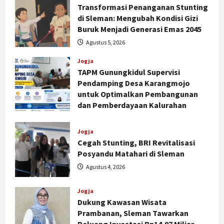
Transformasi Penanganan Stunting
di Sleman: Mengubah Kondisi Gizi
Buruk Menjadi Generasi Emas 2045
Agustus 5, 2026
Jogja
TAPM Gunungkidul Supervisi
Pendamping Desa Karangmojo
untuk Optimalkan Pembangunan
dan Pemberdayaan Kalurahan
Agustus 5, 2026
Jogja
Cegah Stunting, BRI Revitalisasi
Posyandu Matahari di Sleman
Agustus 4, 2026
Nasional
BRIN Kembangkan Sepatu Murah
Jogja
Mulai Rp75 Ribu untuk Sekolah
Dukung Kawasan Wisata
Rakyat
Prambanan, Sleman Tawarkan
2
Agustus 7, 2026