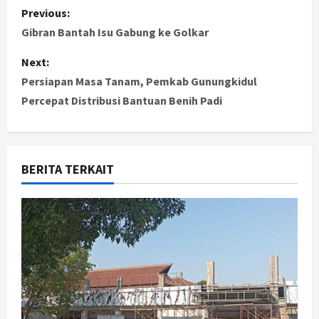
P
Previous:
o
Gibran Bantah Isu Gabung ke Golkar
s
Next:
Persiapan Masa Tanam, Pemkab Gunungkidul
t
Percepat Distribusi Bantuan Benih Padi
n
a
BERITA TERKAIT
v
i
g
a
t