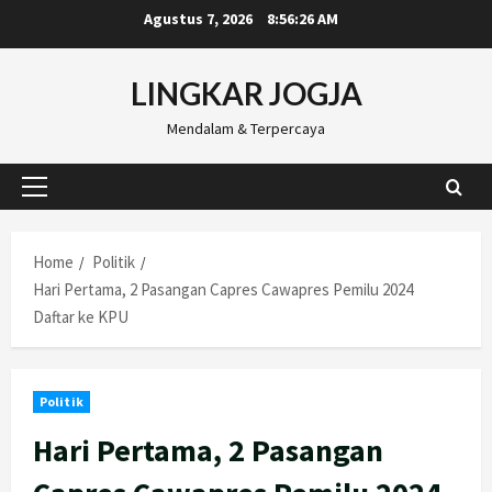
Skip
Agustus 7, 2026
8:56:27 AM
to
content
LINGKAR JOGJA
Mendalam & Terpercaya
Primary
Menu
Home
Politik
Hari Pertama, 2 Pasangan Capres Cawapres Pemilu 2024
Daftar ke KPU
Politik
Hari Pertama, 2 Pasangan