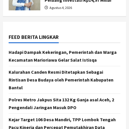
Peluang Investasi Rp14,97 Miliar
Jogja
Agustus 4, 2026
Gen Z Belajar Meracik Lulur Khas
Keraton Yogyakarta, Rahasia
Cantik Bangsawan Jawa
3
Agustus 6, 2026
FEED BERITA LINGKAR
Jogja
Jasa Marga Pastikan Pembangunan
Hadapi Dampak Kekeringan, Pemerintah dan Warga
Tol Jogja-Solo Segera Rampung,
Kecamatan Marioriawa Gelar Salat Istisqa
Progres 98 Persen
4
Kalurahan Canden Resmi Ditetapkan Sebagai
Agustus 6, 2026
Rintisan Desa Budaya oleh Pemerintah Kabupaten
Politik
Bantul
Karwito Komitmen Perbaikan Jalan
Desa Sidomukti dengan Cor Beton
Polres Metro Jakpus Sita 132 Kg Ganja asal Aceh, 2
Bertahap
Pengendali Jaringan Masuk DPO
5
Agustus 6, 2026
Kejar Target 106 Desa Mandiri, TPP Lombok Tengah
Politik
Cagar Budaya RSUD Soewondo Jadi
Pacu Kinerja dan Percepat Pemutakhiran Data