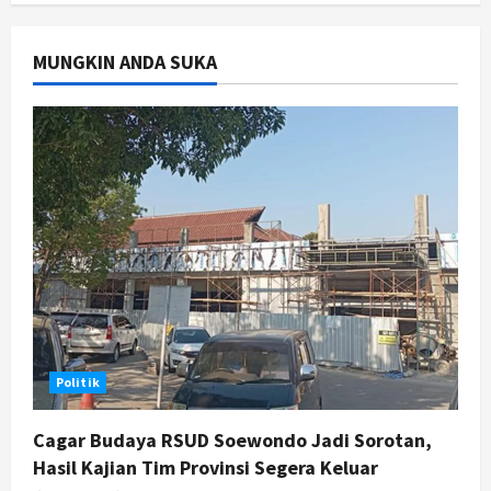
Gen Z Belajar Meracik Lulur Khas
Keraton Yogyakarta, Rahasia
Cantik Bangsawan Jawa
MUNGKIN ANDA SUKA
3
Agustus 6, 2026
Jogja
Jasa Marga Pastikan Pembangunan
Tol Jogja-Solo Segera Rampung,
Progres 98 Persen
4
Agustus 6, 2026
Politik
Karwito Komitmen Perbaikan Jalan
Desa Sidomukti dengan Cor Beton
Bertahap
5
Agustus 6, 2026
Politik
Cagar Budaya RSUD Soewondo Jadi Sorotan,
Hasil Kajian Tim Provinsi Segera Keluar