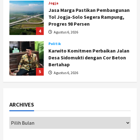
Agustus 6, 2026
Politik
Karwito Komitmen Perbaikan Jalan
Desa Sidomukti dengan Cor Beton
Bertahap
5
Agustus 6, 2026
Politik
Cagar Budaya RSUD Soewondo Jadi
Sorotan, Hasil Kajian Tim Provinsi
Segera Keluar
1
Agustus 7, 2026
Nasional
BRIN Kembangkan Sepatu Murah
ARCHIVES
Mulai Rp75 Ribu untuk Sekolah
Rakyat
2
Agustus 7, 2026
Jogja