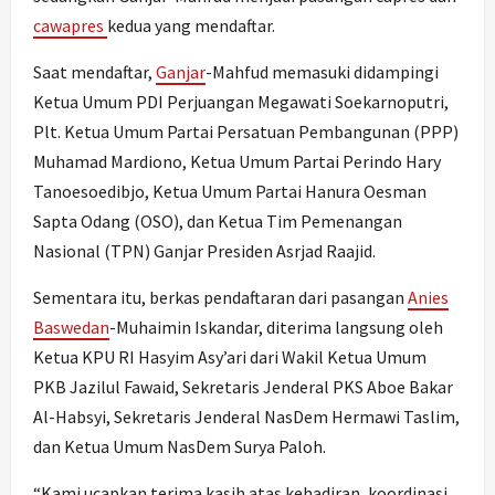
cawapres
kedua yang mendaftar.
Saat mendaftar,
Ganjar
-Mahfud memasuki didampingi
Ketua Umum PDI Perjuangan Megawati Soekarnoputri,
Plt. Ketua Umum Partai Persatuan Pembangunan (PPP)
Muhamad Mardiono, Ketua Umum Partai Perindo Hary
Tanoesoedibjo, Ketua Umum Partai Hanura Oesman
Sapta Odang (OSO), dan Ketua Tim Pemenangan
Nasional (TPN) Ganjar Presiden Asrjad Raajid.
Sementara itu, berkas pendaftaran dari pasangan
Anies
Baswedan
-Muhaimin Iskandar, diterima langsung oleh
Ketua KPU RI Hasyim Asy’ari dari Wakil Ketua Umum
PKB Jazilul Fawaid, Sekretaris Jenderal PKS Aboe Bakar
Al-Habsyi, Sekretaris Jenderal NasDem Hermawi Taslim,
dan Ketua Umum NasDem Surya Paloh.
“Kami ucapkan terima kasih atas kehadiran, koordinasi,