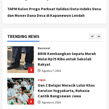
Sorotan, Hasil Kajian Tim Provinsi
Segera Keluar
TAPM Kulon Progo Perkuat Validasi Data Indeks Desa
1
dan Monev Dana Desa di Kapanewon Lendah
Agustus 7, 2026
Nasional
BRIN Kembangkan Sepatu Murah
Mulai Rp75 Ribu untuk Sekolah
TRENDING NEWS
Rakyat
2
Agustus 7, 2026
Jogja
Gen Z Belajar Meracik Lulur Khas
Keraton Yogyakarta, Rahasia
Cantik Bangsawan Jawa
3
Agustus 6, 2026
Jogja
Jasa Marga Pastikan Pembangunan
Tol Jogja-Solo Segera Rampung,
Progres 98 Persen
4