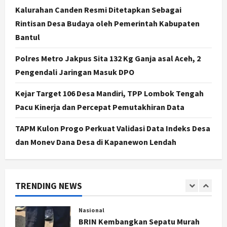
Kalurahan Canden Resmi Ditetapkan Sebagai
Jogja
Rintisan Desa Budaya oleh Pemerintah Kabupaten
Jasa Marga Pastikan Pembangunan
Tol Jogja-Solo Segera Rampung,
Bantul
Progres 98 Persen
Polres Metro Jakpus Sita 132 Kg Ganja asal Aceh, 2
4
Agustus 6, 2026
Pengendali Jaringan Masuk DPO
Politik
Karwito Komitmen Perbaikan Jalan
Kejar Target 106 Desa Mandiri, TPP Lombok Tengah
Desa Sidomukti dengan Cor Beton
Pacu Kinerja dan Percepat Pemutakhiran Data
Bertahap
5
Agustus 6, 2026
TAPM Kulon Progo Perkuat Validasi Data Indeks Desa
dan Monev Dana Desa di Kapanewon Lendah
Politik
Cagar Budaya RSUD Soewondo Jadi
Sorotan, Hasil Kajian Tim Provinsi
Segera Keluar
TRENDING NEWS
1
Agustus 7, 2026
Nasional
BRIN Kembangkan Sepatu Murah