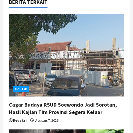
BERITA TERKAIT
i
g
a
t
i
o
n
Politik
Cagar Budaya RSUD Soewondo Jadi Sorotan,
Hasil Kajian Tim Provinsi Segera Keluar
Redaksi
Agustus 7, 2026