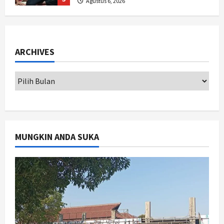
Agustus 6, 2026
Politik
Cagar Budaya RSUD Soewondo Jadi
Sorotan, Hasil Kajian Tim Provinsi
ARCHIVES
Segera Keluar
1
Agustus 7, 2026
Nasional
BRIN Kembangkan Sepatu Murah
Mulai Rp75 Ribu untuk Sekolah
Rakyat
2
Agustus 7, 2026
MUNGKIN ANDA SUKA
Jogja
Gen Z Belajar Meracik Lulur Khas
Keraton Yogyakarta, Rahasia
Cantik Bangsawan Jawa
3
Agustus 6, 2026
Jogja