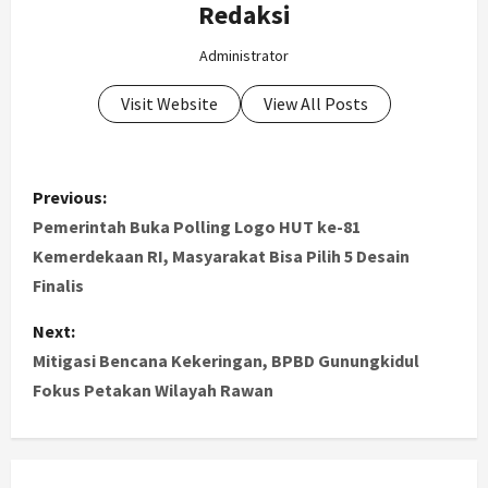
Redaksi
Administrator
Visit Website
View All Posts
P
Previous:
o
Pemerintah Buka Polling Logo HUT ke-81
Kemerdekaan RI, Masyarakat Bisa Pilih 5 Desain
s
Finalis
t
Next:
Mitigasi Bencana Kekeringan, BPBD Gunungkidul
n
Fokus Petakan Wilayah Rawan
a
v