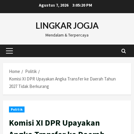
Skip
Agustus 7, 2026
3:05:21 PM
to
content
LINGKAR JOGJA
Mendalam & Terpercaya
Primary
Menu
Home
Politik
Komisi XI DPR Upayakan Angka Transfer ke Daerah Tahun
2027 Tidak Berkurang
Politik
Komisi XI DPR Upayakan