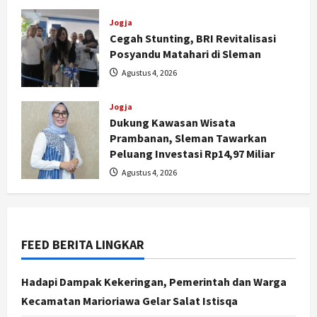
Agustus 5, 2026
Jogja
Cegah Stunting, BRI Revitalisasi
Posyandu Matahari di Sleman
Agustus 4, 2026
Jogja
Dukung Kawasan Wisata
Prambanan, Sleman Tawarkan
Nasional
Peluang Investasi Rp14,97 Miliar
BRIN Kembangkan Sepatu Murah
Agustus 4, 2026
Mulai Rp75 Ribu untuk Sekolah
Rakyat
2
Agustus 7, 2026
FEED BERITA LINGKAR
Jogja
Gen Z Belajar Meracik Lulur Khas
Keraton Yogyakarta, Rahasia
Hadapi Dampak Kekeringan, Pemerintah dan Warga
Cantik Bangsawan Jawa
Kecamatan Marioriawa Gelar Salat Istisqa
3
Agustus 6, 2026