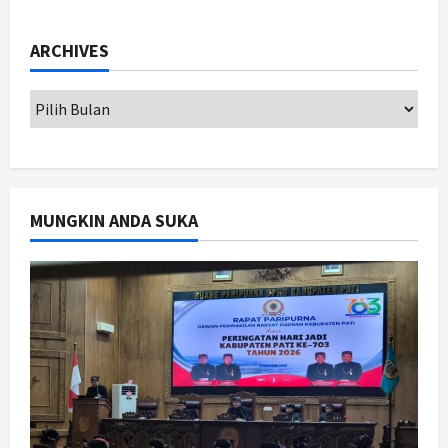
Hari Jadi Pati ke-703 Jadi
Momentum Kemajuan, Ini Pesan Ali
Badrudin
ARCHIVES
1
Agustus 8, 2026
Jogja
Peringatan HUT ke-270 Kota
Yogyakarta Digelar 2 Bulan, Fokus
pada UMKM dan Wisata
2
Agustus 7, 2026
MUNGKIN ANDA SUKA
Jogja
Dorong Ekonomi Lokal,
Gunungkidul Gelar Open Sepatu
Roda di Pantai Sepanjang
3
Agustus 7, 2026
Politik
Cagar Budaya RSUD Soewondo Jadi
Sorotan, Hasil Kajian Tim Provinsi
Segera Keluar