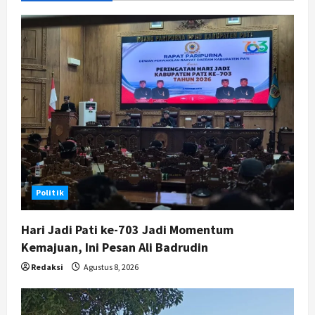
i
g
a
t
i
o
n
Politik
Hari Jadi Pati ke-703 Jadi Momentum
Kemajuan, Ini Pesan Ali Badrudin
Redaksi
Agustus 8, 2026