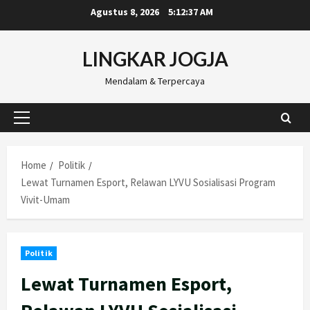
Skip
Agustus 8, 2026
5:12:38 AM
to
content
LINGKAR JOGJA
Mendalam & Terpercaya
Primary
Menu
Home
Politik
Lewat Turnamen Esport, Relawan LYVU Sosialisasi Program
Vivit-Umam
Politik
Lewat Turnamen Esport,