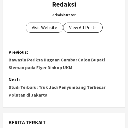
Redaksi
Administrator
Visit Website
View All Posts
P
Previous:
o
Bawaslu Periksa Dugaan Gambar Calon Bupati
Sleman pada Flyer Dinkop UKM
s
Next:
t
Studi Terbaru: Truk Jadi Penyumbang Terbesar
Polutan di Jakarta
n
a
v
BERITA TERKAIT