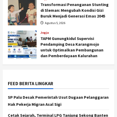
Transformasi Penanganan Stunting
di Sleman: Mengubah Kondisi Gizi
Buruk Menjadi Generasi Emas 2045
Agustus 5, 2026
Jogja
TAPM Gunungkidul Supervisi
Jogja
Pendamping Desa Karangmojo
Peringatan HUT ke-270 Kota
untuk Optimalkan Pembangunan
Yogyakarta Digelar 2 Bulan, Fokus
dan Pemberdayaan Kalurahan
pada UMKM dan Wisata
Agustus 5, 2026
2
Agustus 7, 2026
Jogja
Dorong Ekonomi Lokal,
FEED BERITA LINGKAR
Gunungkidul Gelar Open Sepatu
Roda di Pantai Sepanjang
SP Palu Desak Pemerintah Usut Dugaan Pelanggaran
3
Agustus 7, 2026
Hak Pekerja Migran Asal Sigi
Politik
Cagar Budaya RSUD Soewondo Jadi
Cetak Sejarah, Terminal LPG Tanjung Sekong Banten