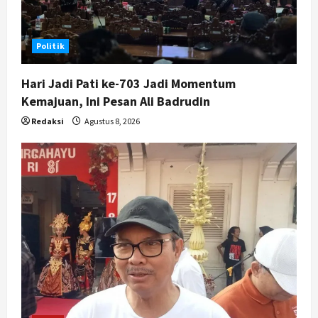
4
Agustus 7, 2026
Nasional
Politik
BRIN Kembangkan Sepatu Murah
Mulai Rp75 Ribu untuk Sekolah
Hari Jadi Pati ke-703 Jadi Momentum
Rakyat
Kemajuan, Ini Pesan Ali Badrudin
5
Agustus 7, 2026
Redaksi
Agustus 8, 2026