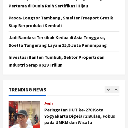
Sorotan, Hasil Kajian Tim Provinsi
Pertama di Dunia Raih Sertifikasi Hijau
Segera Keluar
4
Agustus 7, 2026
Pasca-Longsor Tambang, Smelter Freeport Gresik
Siap Berproduksi Kembali
Nasional
BRIN Kembangkan Sepatu Murah
Jadi Bandara Tersibuk Kedua di Asia Tenggara,
Mulai Rp75 Ribu untuk Sekolah
Soetta Tangerang Layani 25,9 Juta Penumpang
Rakyat
5
Agustus 7, 2026
Investasi Banten Tumbuh, Sektor Properti dan
Industri Serap Rp19 Triliun
Politik
Hari Jadi Pati ke-703 Jadi
Momentum Kemajuan, Ini Pesan Ali
Badrudin
TRENDING NEWS
1
Agustus 8, 2026
Jogja
Peringatan HUT ke-270 Kota
Yogyakarta Digelar 2 Bulan, Fokus
pada UMKM dan Wisata
2