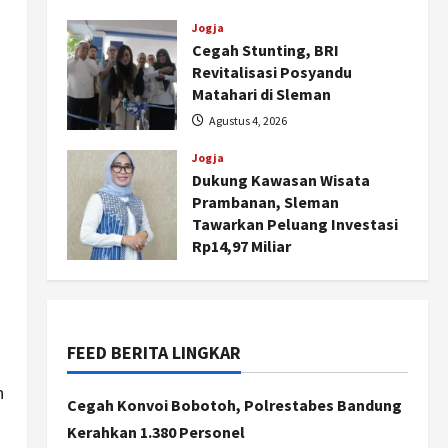
dan Pemberdayaan
Kalurahan
Jogja
Cegah Stunting, BRI
Agustus 5, 2026
Revitalisasi Posyandu
Matahari di Sleman
Agustus 4, 2026
Jogja
Dukung Kawasan Wisata
Nasional
Prambanan, Sleman
BRIN Kembangkan Sepatu
Tawarkan Peluang Investasi
Murah Mulai Rp75 Ribu untuk
Rp14,97 Miliar
Sekolah Rakyat
Agustus 4, 2026
2
Agustus 7, 2026
Jogja
Gen Z Belajar Meracik Lulur
FEED BERITA LINGKAR
Khas Keraton Yogyakarta,
Rahasia Cantik Bangsawan
n
Cegah Konvoi Bobotoh, Polrestabes Bandung
Jawa
3
Kerahkan 1.380 Personel
Agustus 6, 2026