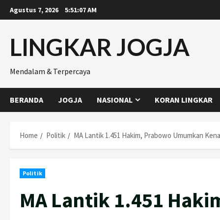
Skip
Agustus 7, 2026
5:51:08 AM
to
content
LINGKAR JOGJA
Mendalam & Terpercaya
BERANDA
JOGJA
NASIONAL
KORAN LINGKAR
Home
Politik
MA Lantik 1.451 Hakim, Prabowo Umumkan Kenai
Politik
MA Lantik 1.451 Hak