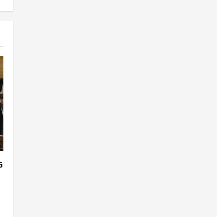
Pembangunan Tol Jogja-
Solo Segera Rampung,
Progres 98 Persen
4
Agustus 6, 2026
Politik
Karwito Komitmen Perbaikan
Jalan Desa Sidomukti dengan
Cor Beton Bertahap
5
Agustus 6, 2026
G