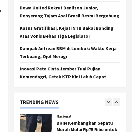
Jogja
Dewa United Rekrut Denilson Junior,
Jasa Marga Pastikan
n
Pembangunan Tol Jogja-
Penyerang Tajam Asal Brasil Resmi Bergabung
Solo Segera Rampung,
Progres 98 Persen
Kasus Gratifikasi, Kejati NTB Bakal Banding
4
Atas Vonis Bebas Tiga Legislator
Agustus 6, 2026
Politik
Karwito Komitmen Perbaikan
Dampak Antrean BBM di Lombok: Waktu Kerja
Jalan Desa Sidomukti dengan
Terbuang, Ojol Merugi
Cor Beton Bertahap
5
Agustus 6, 2026
Inovasi Peta Cinta Jember Tuai Pujian
Kemendagri, Cetak KTP Kini Lebih Cepat
Politik
Cagar Budaya RSUD
Soewondo Jadi Sorotan,
Hasil Kajian Tim Provinsi
TRENDING NEWS
Segera Keluar
1
Agustus 7, 2026
Nasional
BRIN Kembangkan Sepatu
Murah Mulai Rp75 Ribu untuk