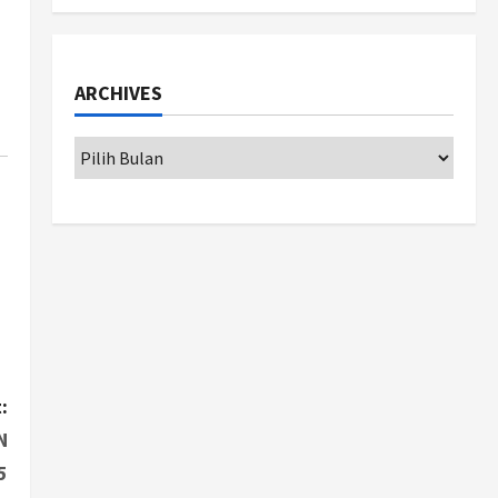
Politik
Cagar Budaya RSUD
Soewondo Jadi Sorotan,
ARCHIVES
Hasil Kajian Tim Provinsi
Segera Keluar
1
Agustus 7, 2026
Nasional
BRIN Kembangkan Sepatu
Murah Mulai Rp75 Ribu untuk
Sekolah Rakyat
2
Agustus 7, 2026
Jogja
Gen Z Belajar Meracik Lulur
Khas Keraton Yogyakarta,
Rahasia Cantik Bangsawan
:
Jawa
3
N
Agustus 6, 2026
Jogja
5
Jasa Marga Pastikan