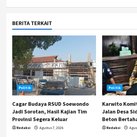
s
t
BERITA TERKAIT
n
a
v
i
g
Politik
Politik
a
t
Cagar Budaya RSUD Soewondo
Karwito Komi
Jadi Sorotan, Hasil Kajian Tim
Jalan Desa Si
i
Provinsi Segera Keluar
Beton Bertah
o
Redaksi
Agustus 7, 2026
Redaksi
Agust