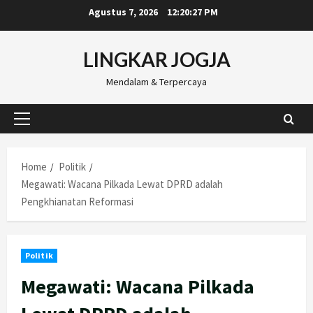
Skip
Agustus 7, 2026
12:20:28 PM
to
content
LINGKAR JOGJA
Mendalam & Terpercaya
Primary
Menu
Home
Politik
Megawati: Wacana Pilkada Lewat DPRD adalah
Pengkhianatan Reformasi
Politik
Megawati: Wacana Pilkada