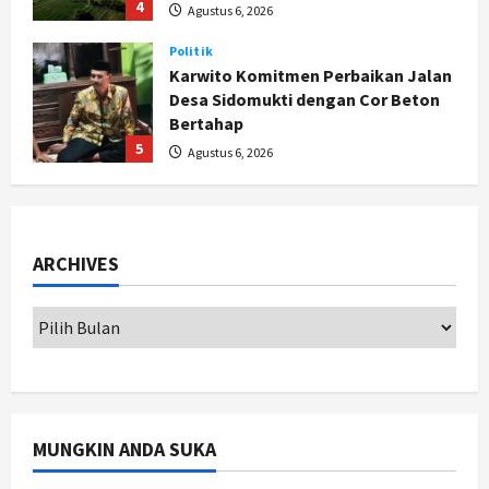
5
Agustus 6, 2026
Politik
Cagar Budaya RSUD Soewondo Jadi
Sorotan, Hasil Kajian Tim Provinsi
Segera Keluar
1
Agustus 7, 2026
Nasional
BRIN Kembangkan Sepatu Murah
Mulai Rp75 Ribu untuk Sekolah
ARCHIVES
Rakyat
2
Agustus 7, 2026
Jogja
Gen Z Belajar Meracik Lulur Khas
Keraton Yogyakarta, Rahasia
Cantik Bangsawan Jawa
3
Agustus 6, 2026
MUNGKIN ANDA SUKA
Jogja