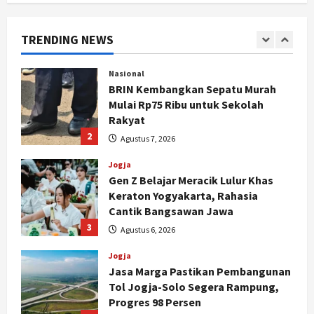
Mulai Rp75 Ribu untuk Sekolah
Rakyat
TRENDING NEWS
2
Agustus 7, 2026
Jogja
Gen Z Belajar Meracik Lulur Khas
Keraton Yogyakarta, Rahasia
Cantik Bangsawan Jawa
3
Agustus 6, 2026
Jogja
Jasa Marga Pastikan Pembangunan
Tol Jogja-Solo Segera Rampung,
Progres 98 Persen
4
Agustus 6, 2026
Politik
Karwito Komitmen Perbaikan Jalan
Desa Sidomukti dengan Cor Beton
Bertahap