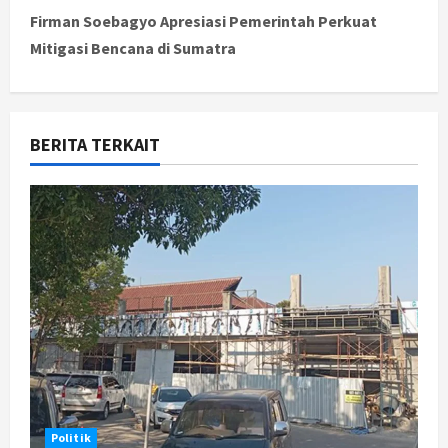
t
Firman Soebagyo Apresiasi Pemerintah Perkuat
Mitigasi Bencana di Sumatra
n
a
v
BERITA TERKAIT
i
g
a
t
i
o
n
Politik