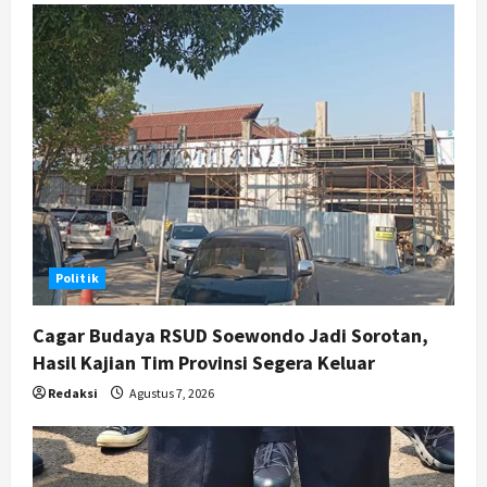
Jasa Marga Pastikan Pembangunan
Tol Jogja-Solo Segera Rampung,
Progres 98 Persen
4
Agustus 6, 2026
Politik
Karwito Komitmen Perbaikan Jalan
Desa Sidomukti dengan Cor Beton
Bertahap
5
Agustus 6, 2026
Politik
Cagar Budaya RSUD Soewondo Jadi Sorotan,
Hasil Kajian Tim Provinsi Segera Keluar
Redaksi
Agustus 7, 2026