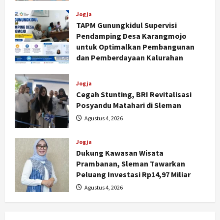
Jogja
TAPM Gunungkidul Supervisi
Pendamping Desa Karangmojo
untuk Optimalkan Pembangunan
dan Pemberdayaan Kalurahan
Agustus 5, 2026
Jogja
Cegah Stunting, BRI Revitalisasi
Posyandu Matahari di Sleman
Nasional
Agustus 4, 2026
BRIN Kembangkan Sepatu Murah
Mulai Rp75 Ribu untuk Sekolah
Rakyat
Jogja
2
Dukung Kawasan Wisata
Agustus 7, 2026
Prambanan, Sleman Tawarkan
Jogja
Peluang Investasi Rp14,97 Miliar
Gen Z Belajar Meracik Lulur Khas
Agustus 4, 2026
Keraton Yogyakarta, Rahasia
Cantik Bangsawan Jawa
3
Agustus 6, 2026