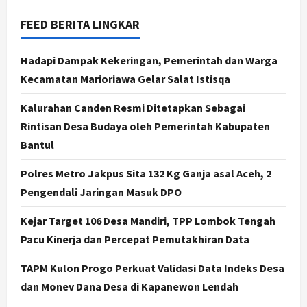
FEED BERITA LINGKAR
Jogja
Jasa Marga Pastikan Pembangunan
Tol Jogja-Solo Segera Rampung,
Hadapi Dampak Kekeringan, Pemerintah dan Warga
Progres 98 Persen
Kecamatan Marioriawa Gelar Salat Istisqa
4
Agustus 6, 2026
Kalurahan Canden Resmi Ditetapkan Sebagai
Politik
Rintisan Desa Budaya oleh Pemerintah Kabupaten
Karwito Komitmen Perbaikan Jalan
Desa Sidomukti dengan Cor Beton
Bantul
Bertahap
Polres Metro Jakpus Sita 132 Kg Ganja asal Aceh, 2
5
Agustus 6, 2026
Pengendali Jaringan Masuk DPO
Politik
Cagar Budaya RSUD Soewondo Jadi
Kejar Target 106 Desa Mandiri, TPP Lombok Tengah
Sorotan, Hasil Kajian Tim Provinsi
Pacu Kinerja dan Percepat Pemutakhiran Data
Segera Keluar
1
Agustus 7, 2026
TAPM Kulon Progo Perkuat Validasi Data Indeks Desa
dan Monev Dana Desa di Kapanewon Lendah
Nasional
BRIN Kembangkan Sepatu Murah