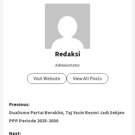
Redaksi
Administrator
Visit Website
View All Posts
P
Previous:
o
Dualisme Partai Berakhir, Taj Yasin Resmi Jadi Sekjen
PPP Periode 2025-2030
s
Next: