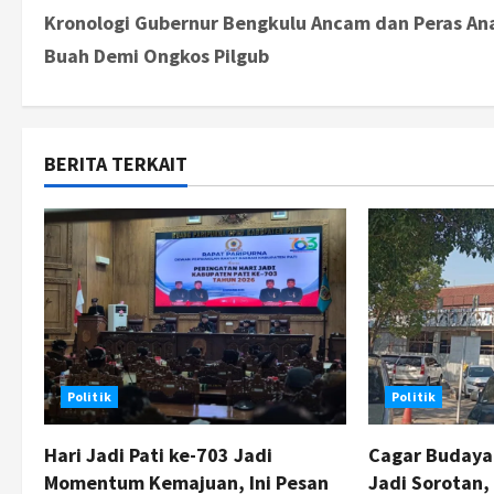
Kronologi Gubernur Bengkulu Ancam dan Peras An
o
Buah Demi Ongkos Pilgub
s
t
BERITA TERKAIT
n
a
v
i
g
Politik
Politik
a
t
Hari Jadi Pati ke-703 Jadi
Cagar Buday
Momentum Kemajuan, Ini Pesan
Jadi Sorotan,