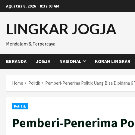
Skip
Agustus 8, 2026
8:37:04 AM
to
content
LINGKAR JOGJA
Mendalam & Terpercaya
BERANDA
JOGJA
NASIONAL
KORAN LINGKAR
Home
Politik
Pemberi-Penerima Politik Uang Bisa Dipidana 6
Politik
Pemberi-Penerima Pol