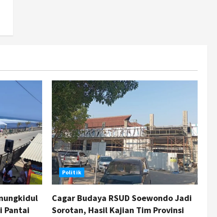
Sepatu Roda di Pantai
Sepanjang
3
Agustus 7, 2026
Politik
Cagar Budaya RSUD
Soewondo Jadi Sorotan,
Hasil Kajian Tim Provinsi
Segera Keluar
4
Agustus 7, 2026
Nasional
BRIN Kembangkan Sepatu
Murah Mulai Rp75 Ribu untuk
Sekolah Rakyat
5
Agustus 7, 2026
Politik
nungkidul
Cagar Budaya RSUD Soewondo Jadi
i Pantai
Sorotan, Hasil Kajian Tim Provinsi