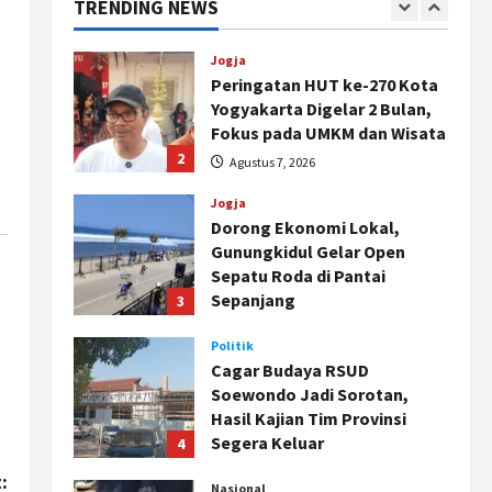
TRENDING NEWS
1
Agustus 8, 2026
Jogja
Peringatan HUT ke-270 Kota
Yogyakarta Digelar 2 Bulan,
Fokus pada UMKM dan Wisata
2
Agustus 7, 2026
Jogja
Dorong Ekonomi Lokal,
Gunungkidul Gelar Open
Sepatu Roda di Pantai
Sepanjang
3
Agustus 7, 2026
Politik
Cagar Budaya RSUD
Soewondo Jadi Sorotan,
Hasil Kajian Tim Provinsi
Segera Keluar
4
Agustus 7, 2026
:
Nasional