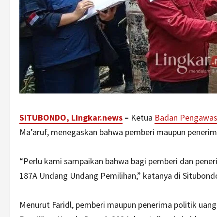
SITUBONDO, Lingkar.news
–
Ketua
Badan Pengawas
Ma’aruf, menegaskan bahwa pemberi maupun penerima p
“Perlu kami sampaikan bahwa bagi pemberi dan pene
187A Undang Undang Pemilihan,” katanya di Situbondo
Menurut Faridl, pemberi maupun penerima politik uan