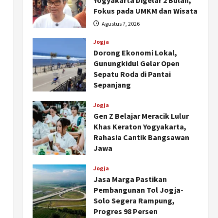
Yogyakarta Digelar 2 Bulan,
Fokus pada UMKM dan Wisata
Agustus 7, 2026
Jogja
Dorong Ekonomi Lokal,
Gunungkidul Gelar Open
Sepatu Roda di Pantai
Sepanjang
Agustus 7, 2026
Jogja
Gen Z Belajar Meracik Lulur
Khas Keraton Yogyakarta,
Rahasia Cantik Bangsawan
Jawa
Agustus 6, 2026
Jogja
Jasa Marga Pastikan
Pembangunan Tol Jogja-
Solo Segera Rampung,
Progres 98 Persen