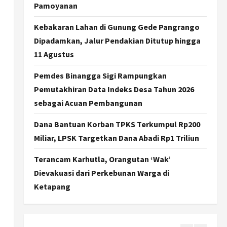
Dorong Ekonomi Lokal,
Pamoyanan
Gunungkidul Gelar Open
Sepatu Roda di Pantai
Kebakaran Lahan di Gunung Gede Pangrango
Sepanjang
3
Dipadamkan, Jalur Pendakian Ditutup hingga
Agustus 7, 2026
11 Agustus
Politik
Cagar Budaya RSUD
Pemdes Binangga Sigi Rampungkan
Soewondo Jadi Sorotan,
Pemutakhiran Data Indeks Desa Tahun 2026
Hasil Kajian Tim Provinsi
Segera Keluar
sebagai Acuan Pembangunan
4
Agustus 7, 2026
Dana Bantuan Korban TPKS Terkumpul Rp200
Nasional
BRIN Kembangkan Sepatu
Miliar, LPSK Targetkan Dana Abadi Rp1 Triliun
Murah Mulai Rp75 Ribu untuk
Sekolah Rakyat
Terancam Karhutla, Orangutan ‘Wak’
5
Agustus 7, 2026
Dievakuasi dari Perkebunan Warga di
Ketapang
Politik
Hari Jadi Pati ke-703 Jadi
Momentum Kemajuan, Ini
Pesan Ali Badrudin