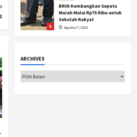
n
BRIN Kembangkan Sepatu
Murah Mulai Rp75 Ribu untuk
g
Sekolah Rakyat
5
Agustus 7, 2026
Politik
Hari Jadi Pati ke-703 Jadi
Momentum Kemajuan, Ini
ARCHIVES
Pesan Ali Badrudin
1
Agustus 8, 2026
Jogja
Peringatan HUT ke-270 Kota
Yogyakarta Digelar 2 Bulan,
Fokus pada UMKM dan Wisata
2
Agustus 7, 2026
Jogja
Dorong Ekonomi Lokal,
Gunungkidul Gelar Open
r