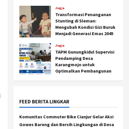
Agustus 6, 2026
Jogja
Transformasi Penanganan
Stunting di Sleman:
Mengubah Kondisi Gizi Buruk
Menjadi Generasi Emas 2045
Agustus 5, 2026
Jogja
TAPM Gunungkidul Supervisi
Pendamping Desa
Karangmojo untuk
Optimalkan Pembangunan
dan Pemberdayaan
Kalurahan
Jogja
Agustus 5, 2026
Peringatan HUT ke-270 Kota
l
Yogyakarta Digelar 2 Bulan,
FEED BERITA LINGKAR
Fokus pada UMKM dan Wisata
2
Agustus 7, 2026
Komunitas Commuter Bike Cianjur Gelar Aksi
Gowes Bareng dan Bersih Lingkungan di Desa
Jogja