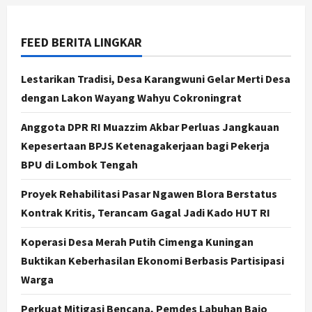
Skema Bantuan Lewat DAU
2
Agustus 6, 2026
FEED BERITA LINGKAR
Jogja
Transformasi Penanganan Stunting
Lestarikan Tradisi, Desa Karangwuni Gelar Merti Desa
di Sleman: Mengubah Kondisi Gizi
dengan Lakon Wayang Wahyu Cokroningrat
Buruk Menjadi Generasi Emas 2045
3
Agustus 5, 2026
Anggota DPR RI Muazzim Akbar Perluas Jangkauan
Kepesertaan BPJS Ketenagakerjaan bagi Pekerja
Jogja
BPU di Lombok Tengah
TAPM Gunungkidul Supervisi
Pendamping Desa Karangmojo
Proyek Rehabilitasi Pasar Ngawen Blora Berstatus
untuk Optimalkan Pembangunan
dan Pemberdayaan Kalurahan
Kontrak Kritis, Terancam Gagal Jadi Kado HUT RI
4
Agustus 5, 2026
Koperasi Desa Merah Putih Cimenga Kuningan
Nasional
Kasus Eks Jampidsus Febrie
Buktikan Keberhasilan Ekonomi Berbasis Partisipasi
Adriansyah Diminta Diusut Tuntas,
Warga
Pengamat Dorong Reformasi
Kejaksaan
5
Perkuat Mitigasi Bencana, Pemdes Labuhan Bajo