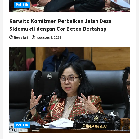
n
Politik
Karwito Komitmen Perbaikan Jalan Desa
Sidomukti dengan Cor Beton Bertahap
Redaksi
Agustus 6, 2026
Politik