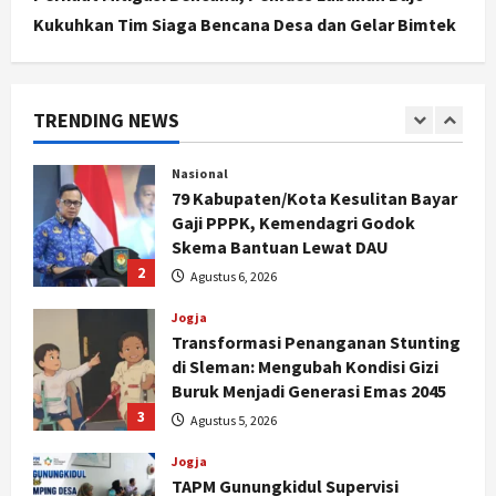
Agustus 5, 2026
Kukuhkan Tim Siaga Bencana Desa dan Gelar Bimtek
Politik
Karwito Komitmen Perbaikan Jalan
Desa Sidomukti dengan Cor Beton
Bertahap
TRENDING NEWS
1
Agustus 6, 2026
Nasional
79 Kabupaten/Kota Kesulitan Bayar
Gaji PPPK, Kemendagri Godok
Skema Bantuan Lewat DAU
2
Agustus 6, 2026
Jogja
Transformasi Penanganan Stunting
di Sleman: Mengubah Kondisi Gizi
Buruk Menjadi Generasi Emas 2045
3
Agustus 5, 2026
Jogja
TAPM Gunungkidul Supervisi