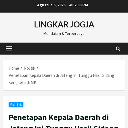
Skip
Agustus 6, 2026
4:02:01 PM
to
content
LINGKAR JOGJA
Mendalam & Terpercaya
Primary
Menu
Home
Politik
Penetapan Kepala Daerah di Jateng Ini Tunggu Hasil Sidang
Sengketa di MK
Politik
Penetapan Kepala Daerah di