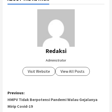
Redaksi
Administrator
Visit Website
View All Posts
P
Previous:
o
HMPV Tidak Berpotensi Pandemi Walau Gejalanya
Mirip Covid-19
s