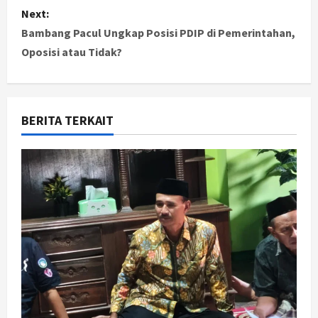
Next:
t
Bambang Pacul Ungkap Posisi PDIP di Pemerintahan,
Oposisi atau Tidak?
n
a
v
BERITA TERKAIT
i
g
a
t
i
o