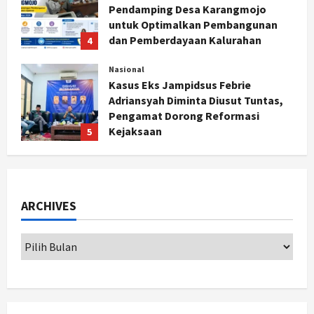
Pendamping Desa Karangmojo
untuk Optimalkan Pembangunan
dan Pemberdayaan Kalurahan
4
Agustus 5, 2026
Nasional
Kasus Eks Jampidsus Febrie
Adriansyah Diminta Diusut Tuntas,
Pengamat Dorong Reformasi
Kejaksaan
5
Agustus 5, 2026
Politik
Karwito Komitmen Perbaikan Jalan
Desa Sidomukti dengan Cor Beton
ARCHIVES
Bertahap
1
Agustus 6, 2026
Nasional
79 Kabupaten/Kota Kesulitan Bayar
Gaji PPPK, Kemendagri Godok
Skema Bantuan Lewat DAU