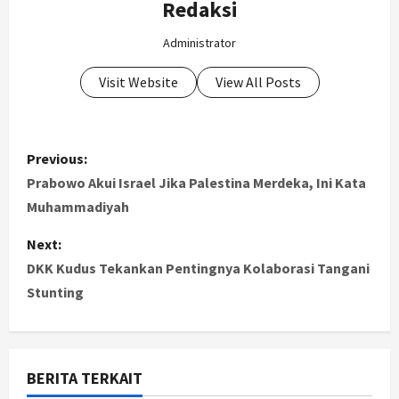
Redaksi
Administrator
Visit Website
View All Posts
P
Previous:
o
Prabowo Akui Israel Jika Palestina Merdeka, Ini Kata
Muhammadiyah
s
Next:
t
DKK Kudus Tekankan Pentingnya Kolaborasi Tangani
Stunting
n
a
v
BERITA TERKAIT