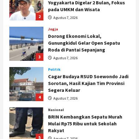
Gunungkidul Gelar Open Sepatu
Roda di Pantai Sepanjang
3
Agustus 7, 2026
Politik
Cagar Budaya RSUD Soewondo Jadi
Sorotan, Hasil Kajian Tim Provinsi
Segera Keluar
4
Agustus 7, 2026
Nasional
BRIN Kembangkan Sepatu Murah
Mulai Rp75 Ribu untuk Sekolah
Rakyat
5
Agustus 7, 2026
Politik
Hari Jadi Pati ke-703 Jadi
Momentum Kemajuan, Ini Pesan Ali
Badrudin
1
Agustus 8, 2026