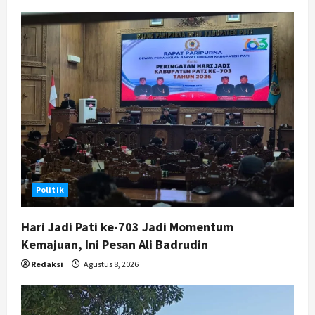
i
g
a
t
i
o
n
Politik
Hari Jadi Pati ke-703 Jadi Momentum
Kemajuan, Ini Pesan Ali Badrudin
Redaksi
Agustus 8, 2026