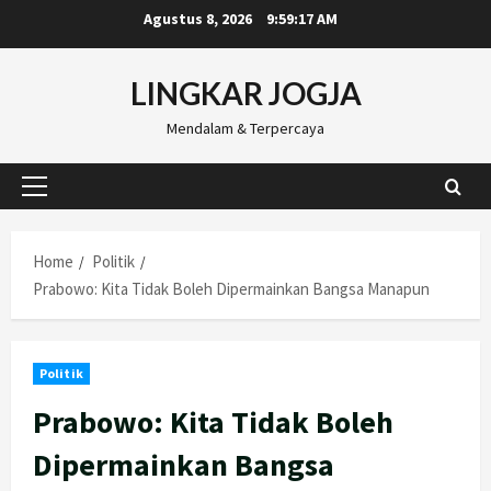
Skip
Agustus 8, 2026
9:59:18 AM
to
content
LINGKAR JOGJA
Mendalam & Terpercaya
Primary
Menu
Home
Politik
Prabowo: Kita Tidak Boleh Dipermainkan Bangsa Manapun
Politik
Prabowo: Kita Tidak Boleh
Dipermainkan Bangsa