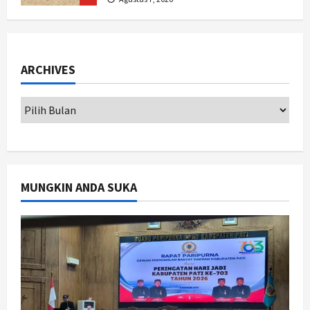
Jogja
Peringatan HUT ke-270 Kota
Yogyakarta Digelar 2 Bulan, Fokus
ARCHIVES
pada UMKM dan Wisata
2
Agustus 7, 2026
Jogja
Dorong Ekonomi Lokal,
Gunungkidul Gelar Open Sepatu
Roda di Pantai Sepanjang
3
Agustus 7, 2026
MUNGKIN ANDA SUKA
Politik
Cagar Budaya RSUD Soewondo Jadi
Sorotan, Hasil Kajian Tim Provinsi
Segera Keluar
4
Agustus 7, 2026
Nasional