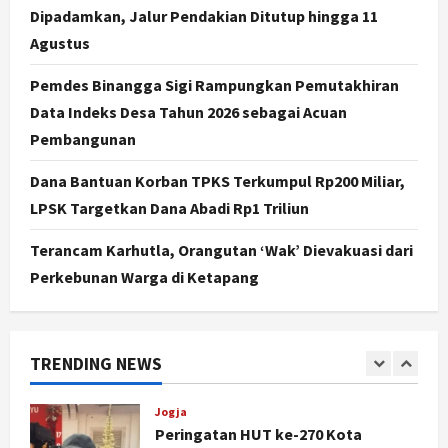
Dipadamkan, Jalur Pendakian Ditutup hingga 11
Nasional
Agustus
BRIN Kembangkan Sepatu Murah
Mulai Rp75 Ribu untuk Sekolah
Pemdes Binangga Sigi Rampungkan Pemutakhiran
Rakyat
Data Indeks Desa Tahun 2026 sebagai Acuan
5
Agustus 7, 2026
Pembangunan
Politik
Hari Jadi Pati ke-703 Jadi
Dana Bantuan Korban TPKS Terkumpul Rp200 Miliar,
Momentum Kemajuan, Ini Pesan Ali
LPSK Targetkan Dana Abadi Rp1 Triliun
Badrudin
1
Agustus 8, 2026
Terancam Karhutla, Orangutan ‘Wak’ Dievakuasi dari
Perkebunan Warga di Ketapang
Jogja
Peringatan HUT ke-270 Kota
Yogyakarta Digelar 2 Bulan, Fokus
pada UMKM dan Wisata
TRENDING NEWS
2
Agustus 7, 2026
Jogja
Dorong Ekonomi Lokal,