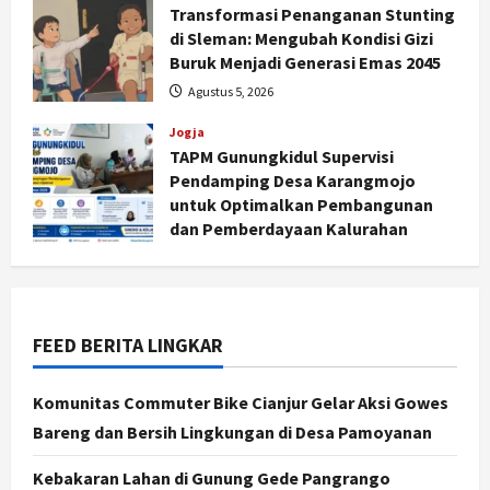
Transformasi Penanganan Stunting
di Sleman: Mengubah Kondisi Gizi
Buruk Menjadi Generasi Emas 2045
Jogja
Agustus 5, 2026
Peringatan HUT ke-270 Kota
Jogja
Yogyakarta Digelar 2 Bulan, Fokus
TAPM Gunungkidul Supervisi
pada UMKM dan Wisata
Pendamping Desa Karangmojo
2
Agustus 7, 2026
untuk Optimalkan Pembangunan
dan Pemberdayaan Kalurahan
Jogja
Dorong Ekonomi Lokal,
Agustus 5, 2026
Gunungkidul Gelar Open Sepatu
Roda di Pantai Sepanjang
3
Agustus 7, 2026
FEED BERITA LINGKAR
Politik
Cagar Budaya RSUD Soewondo Jadi
Komunitas Commuter Bike Cianjur Gelar Aksi Gowes
Sorotan, Hasil Kajian Tim Provinsi
Bareng dan Bersih Lingkungan di Desa Pamoyanan
Segera Keluar
4
Agustus 7, 2026
Kebakaran Lahan di Gunung Gede Pangrango