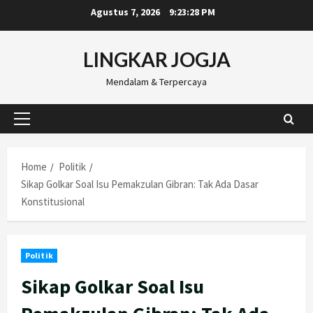
Skip
Agustus 7, 2026
9:23:29 PM
to
content
LINGKAR JOGJA
Mendalam & Terpercaya
Primary
Menu
Home
Politik
Sikap Golkar Soal Isu Pemakzulan Gibran: Tak Ada Dasar
Konstitusional
Politik
Sikap Golkar Soal Isu