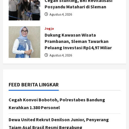
Cegah Stunting, BRI Revitalisasi
Posyandu Matahari di Sleman
Agustus 4, 2026
Jogja
Dukung Kawasan Wisata
Nasional
Prambanan, Sleman Tawarkan
BRIN Kembangkan Sepatu Murah
Peluang Investasi Rp14,97 Miliar
Mulai Rp75 Ribu untuk Sekolah
Agustus 4, 2026
Rakyat
2
Agustus 7, 2026
Jogja
Gen Z Belajar Meracik Lulur Khas
FEED BERITA LINGKAR
Keraton Yogyakarta, Rahasia
Cantik Bangsawan Jawa
Cegah Konvoi Bobotoh, Polrestabes Bandung
3
Agustus 6, 2026
Kerahkan 1.380 Personel
Jogja
Dewa United Rekrut Denilson Junior, Penyerang
Jasa Marga Pastikan Pembangunan
Tol Jogja-Solo Segera Rampung,
Tajam Asal Brasil Resmi Bergabung