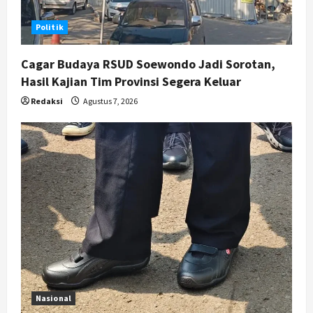
Politik
Politik
Karwito Komitmen Perbaikan Jalan
Desa Sidomukti dengan Cor Beton
Cagar Budaya RSUD Soewondo Jadi Sorotan,
Bertahap
Hasil Kajian Tim Provinsi Segera Keluar
5
Agustus 6, 2026
Redaksi
Agustus 7, 2026
Nasional