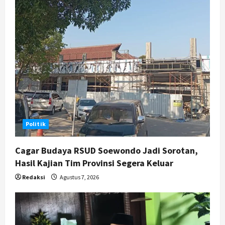
g
a
t
i
o
n
Politik
Cagar Budaya RSUD Soewondo Jadi Sorotan,
Hasil Kajian Tim Provinsi Segera Keluar
Redaksi
Agustus 7, 2026