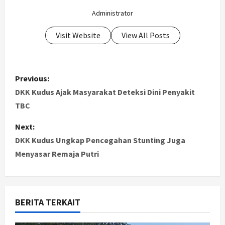
Administrator
Visit Website
View All Posts
P
Previous:
o
DKK Kudus Ajak Masyarakat Deteksi Dini Penyakit
TBC
s
Next:
t
DKK Kudus Ungkap Pencegahan Stunting Juga
Menyasar Remaja Putri
n
a
v
BERITA TERKAIT
i