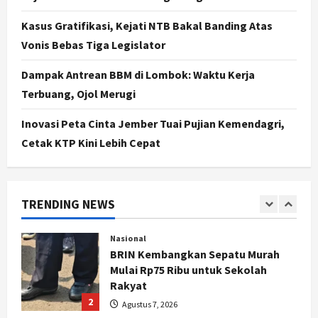
Progres 98 Persen
Kasus Gratifikasi, Kejati NTB Bakal Banding Atas
4
Agustus 6, 2026
Vonis Bebas Tiga Legislator
Politik
Karwito Komitmen Perbaikan Jalan
Dampak Antrean BBM di Lombok: Waktu Kerja
Desa Sidomukti dengan Cor Beton
Terbuang, Ojol Merugi
Bertahap
5
Agustus 6, 2026
Inovasi Peta Cinta Jember Tuai Pujian Kemendagri,
Cetak KTP Kini Lebih Cepat
Politik
Cagar Budaya RSUD Soewondo Jadi
Sorotan, Hasil Kajian Tim Provinsi
Segera Keluar
TRENDING NEWS
1
Agustus 7, 2026
Nasional
BRIN Kembangkan Sepatu Murah
Mulai Rp75 Ribu untuk Sekolah
Rakyat
2
Agustus 7, 2026