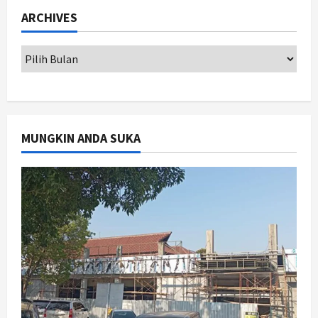
Sorotan, Hasil Kajian Tim Provinsi
ARCHIVES
Segera Keluar
1
Agustus 7, 2026
Nasional
BRIN Kembangkan Sepatu Murah
Mulai Rp75 Ribu untuk Sekolah
Rakyat
2
Agustus 7, 2026
MUNGKIN ANDA SUKA
Jogja
Gen Z Belajar Meracik Lulur Khas
Keraton Yogyakarta, Rahasia
Cantik Bangsawan Jawa
3
Agustus 6, 2026
Jogja
Jasa Marga Pastikan Pembangunan
Tol Jogja-Solo Segera Rampung,
Progres 98 Persen
4
Agustus 6, 2026