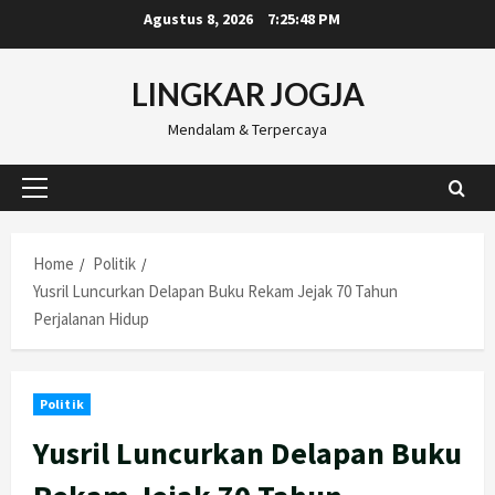
Skip
Agustus 8, 2026
7:25:49 PM
to
content
LINGKAR JOGJA
Mendalam & Terpercaya
Primary
Menu
Home
Politik
Yusril Luncurkan Delapan Buku Rekam Jejak 70 Tahun
Perjalanan Hidup
Politik
Yusril Luncurkan Delapan Buku