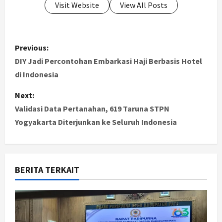
Visit Website
View All Posts
P
Previous:
o
DIY Jadi Percontohan Embarkasi Haji Berbasis Hotel
di Indonesia
s
Next:
t
Validasi Data Pertanahan, 619 Taruna STPN
Yogyakarta Diterjunkan ke Seluruh Indonesia
n
a
v
BERITA TERKAIT
i
g