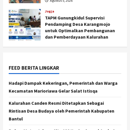
Agustus 5, 2026
Yogyakarta Digelar 2 Bulan, Fokus
pada UMKM dan Wisata
Jogja
2
TAPM Gunungkidul Supervisi
Agustus 7, 2026
Pendamping Desa Karangmojo
Jogja
untuk Optimalkan Pembangunan
Dorong Ekonomi Lokal,
dan Pemberdayaan Kalurahan
Gunungkidul Gelar Open Sepatu
Agustus 5, 2026
Roda di Pantai Sepanjang
3
Agustus 7, 2026
FEED BERITA LINGKAR
Politik
Cagar Budaya RSUD Soewondo Jadi
Sorotan, Hasil Kajian Tim Provinsi
Hadapi Dampak Kekeringan, Pemerintah dan Warga
Segera Keluar
Kecamatan Marioriawa Gelar Salat Istisqa
4
Agustus 7, 2026
Kalurahan Canden Resmi Ditetapkan Sebagai
Nasional
Rintisan Desa Budaya oleh Pemerintah Kabupaten
BRIN Kembangkan Sepatu Murah
Mulai Rp75 Ribu untuk Sekolah
Bantul
Rakyat