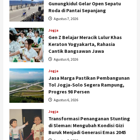
Gunungkidul Gelar Open Sepatu
Roda di Pantai Sepanjang
Agustus 7, 2026
Jogja
Gen Z Belajar Meracik Lulur Khas
Keraton Yogyakarta, Rahasia
Cantik Bangsawan Jawa
Agustus 6, 2026
Jogja
Jasa Marga Pastikan Pembangunan
Tol Jogja-Solo Segera Rampung,
Progres 98 Persen
Agustus 6, 2026
Jogja
Transformasi Penanganan Stunting
di Sleman: Mengubah Kondisi Gizi
Jogja
Buruk Menjadi Generasi Emas 2045
Peringatan HUT ke-270 Kota