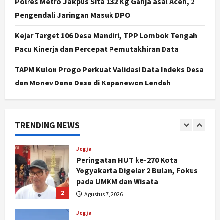
Polres Metro Jakpus Sita 132 Kg Ganja asal Aceh, 2
5
Agustus 7, 2026
Pengendali Jaringan Masuk DPO
Politik
Hari Jadi Pati ke-703 Jadi
Kejar Target 106 Desa Mandiri, TPP Lombok Tengah
Momentum Kemajuan, Ini Pesan Ali
Pacu Kinerja dan Percepat Pemutakhiran Data
Badrudin
1
Agustus 8, 2026
TAPM Kulon Progo Perkuat Validasi Data Indeks Desa
dan Monev Dana Desa di Kapanewon Lendah
Jogja
Peringatan HUT ke-270 Kota
Yogyakarta Digelar 2 Bulan, Fokus
pada UMKM dan Wisata
TRENDING NEWS
2
Agustus 7, 2026
Jogja
Dorong Ekonomi Lokal,
Gunungkidul Gelar Open Sepatu
Roda di Pantai Sepanjang
3
Agustus 7, 2026
Politik