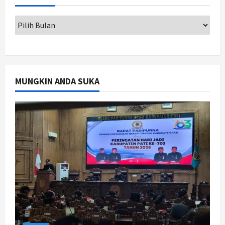
2
Agustus 7, 2026
Jogja
Dorong Ekonomi Lokal,
Gunungkidul Gelar Open Sepatu
Roda di Pantai Sepanjang
3
Agustus 7, 2026
MUNGKIN ANDA SUKA
Politik
Cagar Budaya RSUD Soewondo Jadi
Sorotan, Hasil Kajian Tim Provinsi
Segera Keluar
4
Agustus 7, 2026
Nasional
BRIN Kembangkan Sepatu Murah
Mulai Rp75 Ribu untuk Sekolah
Rakyat
5
Agustus 7, 2026