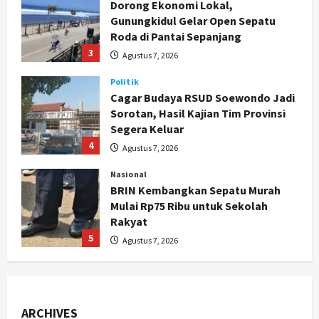
Cagar Budaya RSUD Soewondo Jadi
Sorotan, Hasil Kajian Tim Provinsi
Segera Keluar
4
Agustus 7, 2026
Nasional
BRIN Kembangkan Sepatu Murah
Mulai Rp75 Ribu untuk Sekolah
Rakyat
5
Agustus 7, 2026
Politik
Hari Jadi Pati ke-703 Jadi
Momentum Kemajuan, Ini Pesan Ali
Badrudin
1
Agustus 8, 2026
Jogja
Peringatan HUT ke-270 Kota
Yogyakarta Digelar 2 Bulan, Fokus
ARCHIVES
pada UMKM dan Wisata