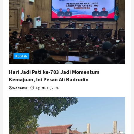
a
t
i
o
n
Politik
Hari Jadi Pati ke-703 Jadi Momentum
Kemajuan, Ini Pesan Ali Badrudin
Redaksi
Agustus 8, 2026