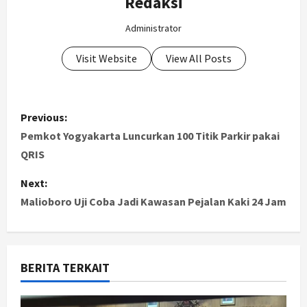
Redaksi
Administrator
Visit Website
View All Posts
P
Previous:
o
Pemkot Yogyakarta Luncurkan 100 Titik Parkir pakai
QRIS
s
Next:
t
Malioboro Uji Coba Jadi Kawasan Pejalan Kaki 24 Jam
n
a
BERITA TERKAIT
v