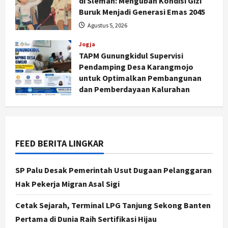
di Sleman: Mengubah Kondisi Gizi
Buruk Menjadi Generasi Emas 2045
Agustus 5, 2026
Jogja
TAPM Gunungkidul Supervisi
Jogja
Pendamping Desa Karangmojo
Peringatan HUT ke-270 Kota
untuk Optimalkan Pembangunan
Yogyakarta Digelar 2 Bulan, Fokus
dan Pemberdayaan Kalurahan
pada UMKM dan Wisata
Agustus 5, 2026
2
Agustus 7, 2026
Jogja
Dorong Ekonomi Lokal,
FEED BERITA LINGKAR
Gunungkidul Gelar Open Sepatu
Roda di Pantai Sepanjang
SP Palu Desak Pemerintah Usut Dugaan Pelanggaran
3
Agustus 7, 2026
Hak Pekerja Migran Asal Sigi
Politik
Cetak Sejarah, Terminal LPG Tanjung Sekong Banten
Cagar Budaya RSUD Soewondo Jadi
Sorotan, Hasil Kajian Tim Provinsi
Pertama di Dunia Raih Sertifikasi Hijau