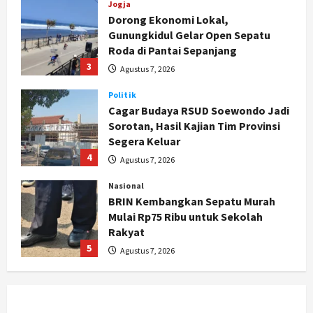
Jogja
Dorong Ekonomi Lokal,
Gunungkidul Gelar Open Sepatu
Roda di Pantai Sepanjang
3
Agustus 7, 2026
Politik
Cagar Budaya RSUD Soewondo Jadi
Sorotan, Hasil Kajian Tim Provinsi
Segera Keluar
4
Agustus 7, 2026
Nasional
BRIN Kembangkan Sepatu Murah
Mulai Rp75 Ribu untuk Sekolah
Rakyat
5
Agustus 7, 2026
Politik
Hari Jadi Pati ke-703 Jadi
Momentum Kemajuan, Ini Pesan Ali