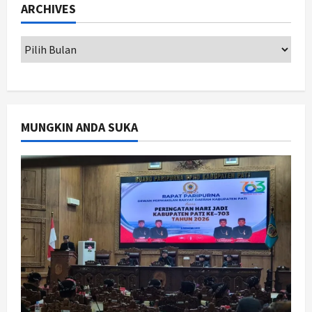
ARCHIVES
Badrudin
1
Agustus 8, 2026
Jogja
Peringatan HUT ke-270 Kota
Yogyakarta Digelar 2 Bulan, Fokus
pada UMKM dan Wisata
2
Agustus 7, 2026
MUNGKIN ANDA SUKA
Jogja
Dorong Ekonomi Lokal,
Gunungkidul Gelar Open Sepatu
Roda di Pantai Sepanjang
3
Agustus 7, 2026
Politik
Cagar Budaya RSUD Soewondo Jadi
Sorotan, Hasil Kajian Tim Provinsi
Segera Keluar
4
Agustus 7, 2026