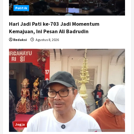
Nasional
Politik
BRIN Kembangkan Sepatu Murah
Mulai Rp75 Ribu untuk Sekolah
Hari Jadi Pati ke-703 Jadi Momentum
Rakyat
Kemajuan, Ini Pesan Ali Badrudin
5
Agustus 7, 2026
Redaksi
Agustus 8, 2026
Jogja