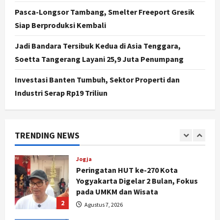
Segera Keluar
Pasca-Longsor Tambang, Smelter Freeport Gresik
4
Agustus 7, 2026
Siap Berproduksi Kembali
Nasional
BRIN Kembangkan Sepatu Murah
Jadi Bandara Tersibuk Kedua di Asia Tenggara,
Mulai Rp75 Ribu untuk Sekolah
Soetta Tangerang Layani 25,9 Juta Penumpang
Rakyat
5
Agustus 7, 2026
Investasi Banten Tumbuh, Sektor Properti dan
Industri Serap Rp19 Triliun
Politik
Hari Jadi Pati ke-703 Jadi
Momentum Kemajuan, Ini Pesan Ali
Badrudin
TRENDING NEWS
1
Agustus 8, 2026
Jogja
Peringatan HUT ke-270 Kota
Yogyakarta Digelar 2 Bulan, Fokus
pada UMKM dan Wisata
2
Agustus 7, 2026