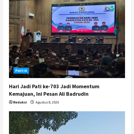
i
g
a
t
i
o
Politik
n
Hari Jadi Pati ke-703 Jadi Momentum
Kemajuan, Ini Pesan Ali Badrudin
Redaksi
Agustus 8, 2026