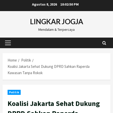
Skip
Agustus 8, 2026
10:02:51 PM
to
content
LINGKAR JOGJA
Mendalam & Terpercaya
Primary
Menu
Home
Politik
Koalisi Jakarta Sehat Dukung DPRD Sahkan Raperda
Kawasan Tanpa Rokok
Politik
Koalisi Jakarta Sehat Dukung