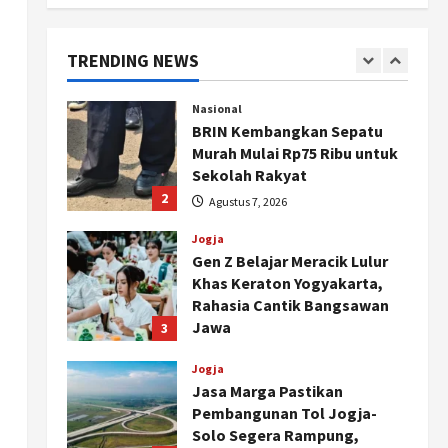
Cagar Budaya RSUD
Soewondo Jadi Sorotan,
Hasil Kajian Tim Provinsi
TRENDING NEWS
Segera Keluar
1
Agustus 7, 2026
Nasional
BRIN Kembangkan Sepatu
Murah Mulai Rp75 Ribu untuk
Sekolah Rakyat
2
Agustus 7, 2026
Jogja
Gen Z Belajar Meracik Lulur
Khas Keraton Yogyakarta,
Rahasia Cantik Bangsawan
Jawa
3
Agustus 6, 2026
Jogja
Jasa Marga Pastikan
Pembangunan Tol Jogja-
Solo Segera Rampung,