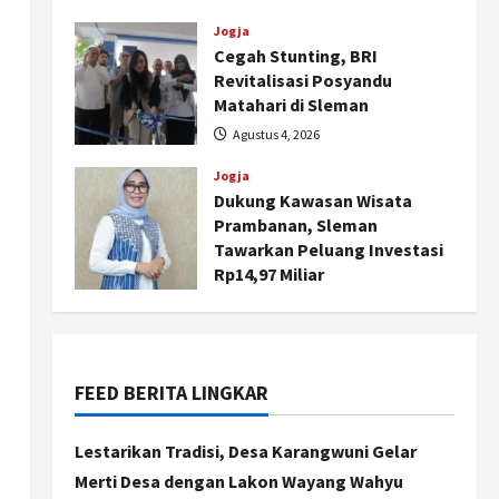
dan Pemberdayaan
Kalurahan
Jogja
Cegah Stunting, BRI
Agustus 5, 2026
Revitalisasi Posyandu
Matahari di Sleman
Agustus 4, 2026
Jogja
Dukung Kawasan Wisata
Prambanan, Sleman
Tawarkan Peluang Investasi
Rp14,97 Miliar
Agustus 4, 2026
FEED BERITA LINGKAR
Nasional
BRIN Kembangkan Sepatu
Murah Mulai Rp75 Ribu untuk
Lestarikan Tradisi, Desa Karangwuni Gelar
Sekolah Rakyat
Merti Desa dengan Lakon Wayang Wahyu
2
Agustus 7, 2026