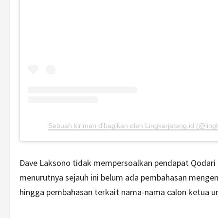
Sebuah kiriman dibagikan oleh Lingkarjateng.id (@lingk
Dave Laksono tidak mempersoalkan pendapat Qodari so
menurutnya sejauh ini belum ada pembahasan mengenai
hingga pembahasan terkait nama-nama calon ketua u