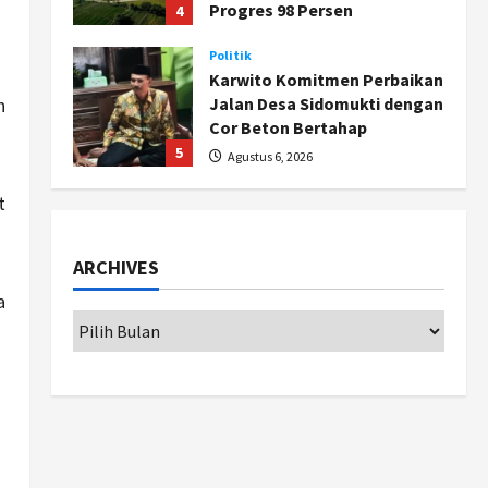
g
Progres 98 Persen
4
Agustus 6, 2026
Politik
Karwito Komitmen Perbaikan
n
Jalan Desa Sidomukti dengan
Cor Beton Bertahap
5
Agustus 6, 2026
Politik
t
Cagar Budaya RSUD
Soewondo Jadi Sorotan,
ARCHIVES
Hasil Kajian Tim Provinsi
Segera Keluar
1
a
Agustus 7, 2026
Nasional
BRIN Kembangkan Sepatu
Murah Mulai Rp75 Ribu untuk
Sekolah Rakyat
2
Agustus 7, 2026
Jogja