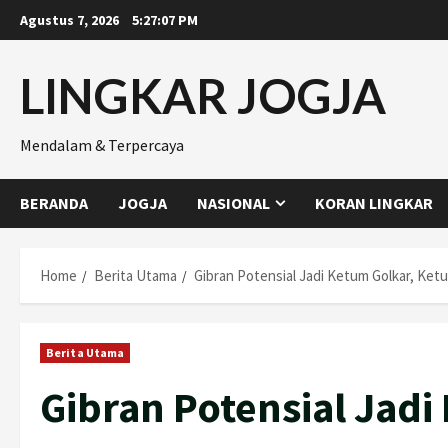
Skip
Agustus 7, 2026
5:27:08 PM
to
content
LINGKAR JOGJA
Mendalam & Terpercaya
BERANDA
JOGJA
NASIONAL
KORAN LINGKAR
Home
Berita Utama
Gibran Potensial Jadi Ketum Golkar, Ket
Berita Utama
Gibran Potensial Jadi