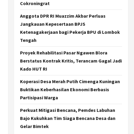
Cokroningrat
Jogja
Anggota DPR RI Muazzim Akbar Perluas
Gen Z Belajar Meracik Lulur
Jangkauan Kepesertaan BPJS
Khas Keraton Yogyakarta,
Rahasia Cantik Bangsawan
Ketenagakerjaan bagi Pekerja BPU di Lombok
Jawa
3
Tengah
Agustus 6, 2026
Jogja
Proyek Rehabilitasi Pasar Ngawen Blora
Jasa Marga Pastikan
Berstatus Kontrak Kritis, Terancam Gagal Jadi
Pembangunan Tol Jogja-
Kado HUT RI
Solo Segera Rampung,
Progres 98 Persen
4
Koperasi Desa Merah Putih Cimenga Kuningan
Agustus 6, 2026
Buktikan Keberhasilan Ekonomi Berbasis
Politik
Karwito Komitmen Perbaikan
Partisipasi Warga
Jalan Desa Sidomukti dengan
Cor Beton Bertahap
Perkuat Mitigasi Bencana, Pemdes Labuhan
5
Agustus 6, 2026
Bajo Kukuhkan Tim Siaga Bencana Desa dan
Gelar Bimtek
Politik