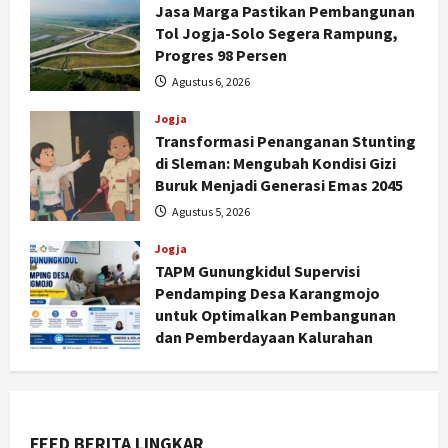
Jasa Marga Pastikan Pembangunan
Tol Jogja-Solo Segera Rampung,
Progres 98 Persen
Agustus 6, 2026
Jogja
Transformasi Penanganan Stunting
di Sleman: Mengubah Kondisi Gizi
Buruk Menjadi Generasi Emas 2045
Agustus 5, 2026
Jogja
TAPM Gunungkidul Supervisi
Pendamping Desa Karangmojo
untuk Optimalkan Pembangunan
Jogja
dan Pemberdayaan Kalurahan
Peringatan HUT ke-270 Kota
Yogyakarta Digelar 2 Bulan, Fokus
Agustus 5, 2026
pada UMKM dan Wisata
2
Agustus 7, 2026
FEED BERITA LINGKAR
Jogja