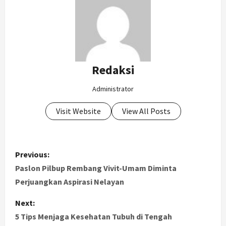
Redaksi
Administrator
Visit Website
View All Posts
P
Previous:
o
Paslon Pilbup Rembang Vivit-Umam Diminta
Perjuangkan Aspirasi Nelayan
s
Next:
t
5 Tips Menjaga Kesehatan Tubuh di Tengah