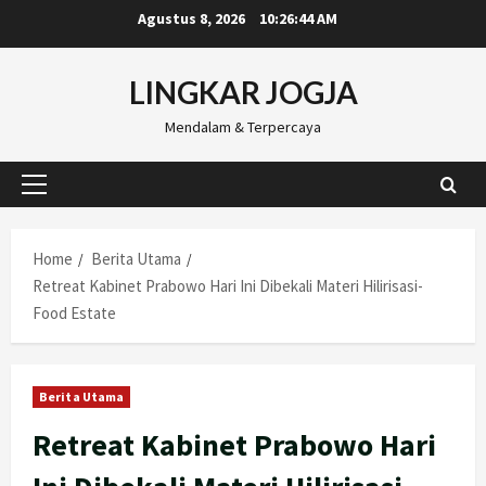
Skip
Agustus 8, 2026
10:26:45 AM
to
content
LINGKAR JOGJA
Mendalam & Terpercaya
Primary
Menu
Home
Berita Utama
Retreat Kabinet Prabowo Hari Ini Dibekali Materi Hilirisasi-
Food Estate
Berita Utama
Retreat Kabinet Prabowo Hari