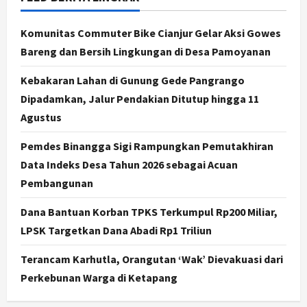
Dorong Ekonomi Lokal,
Gunungkidul Gelar Open Sepatu
Komunitas Commuter Bike Cianjur Gelar Aksi Gowes
Roda di Pantai Sepanjang
Bareng dan Bersih Lingkungan di Desa Pamoyanan
3
Agustus 7, 2026
Kebakaran Lahan di Gunung Gede Pangrango
Politik
Dipadamkan, Jalur Pendakian Ditutup hingga 11
Cagar Budaya RSUD Soewondo Jadi
Agustus
Sorotan, Hasil Kajian Tim Provinsi
Segera Keluar
Pemdes Binangga Sigi Rampungkan Pemutakhiran
4
Agustus 7, 2026
Data Indeks Desa Tahun 2026 sebagai Acuan
Nasional
Pembangunan
BRIN Kembangkan Sepatu Murah
Mulai Rp75 Ribu untuk Sekolah
Dana Bantuan Korban TPKS Terkumpul Rp200 Miliar,
Rakyat
LPSK Targetkan Dana Abadi Rp1 Triliun
5
Agustus 7, 2026
Terancam Karhutla, Orangutan ‘Wak’ Dievakuasi dari
Politik
Perkebunan Warga di Ketapang
Hari Jadi Pati ke-703 Jadi
Momentum Kemajuan, Ini Pesan Ali