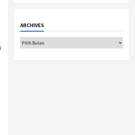
Politik
Cagar Budaya RSUD
Soewondo Jadi Sorotan,
ARCHIVES
Hasil Kajian Tim Provinsi
Segera Keluar
1
Agustus 7, 2026
Nasional
i
BRIN Kembangkan Sepatu
Murah Mulai Rp75 Ribu untuk
Sekolah Rakyat
2
Agustus 7, 2026
Jogja
Gen Z Belajar Meracik Lulur
Khas Keraton Yogyakarta,
Rahasia Cantik Bangsawan
Jawa
3
Agustus 6, 2026
Jogja
Jasa Marga Pastikan