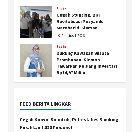
dan Pemberdayaan
Kalurahan
Jogja
Cegah Stunting, BRI
Agustus 5, 2026
Revitalisasi Posyandu
Matahari di Sleman
Agustus 4, 2026
Jogja
Dukung Kawasan Wisata
Nasional
Prambanan, Sleman
BRIN Kembangkan Sepatu
Tawarkan Peluang Investasi
Murah Mulai Rp75 Ribu untuk
Rp14,97 Miliar
Sekolah Rakyat
Agustus 4, 2026
2
Agustus 7, 2026
Jogja
Gen Z Belajar Meracik Lulur
FEED BERITA LINGKAR
Khas Keraton Yogyakarta,
Rahasia Cantik Bangsawan
Cegah Konvoi Bobotoh, Polrestabes Bandung
Jawa
3
Kerahkan 1.380 Personel
Agustus 6, 2026