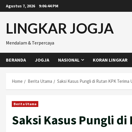
Skip
Agustus 7, 2026
9:06:46 PM
to
content
LINGKAR JOGJA
Mendalam & Terpercaya
BERANDA
JOGJA
NASIONAL
KORAN LINGKAR
Home
Berita Utama
Saksi Kasus Pungli di Rutan KPK Terima
Berita Utama
Saksi Kasus Pungli d