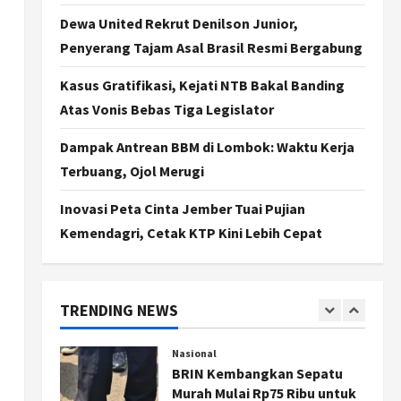
Jogja
Dewa United Rekrut Denilson Junior,
Jasa Marga Pastikan
Pembangunan Tol Jogja-
Penyerang Tajam Asal Brasil Resmi Bergabung
Solo Segera Rampung,
Progres 98 Persen
Kasus Gratifikasi, Kejati NTB Bakal Banding
4
Atas Vonis Bebas Tiga Legislator
Agustus 6, 2026
Politik
Karwito Komitmen Perbaikan
Dampak Antrean BBM di Lombok: Waktu Kerja
Jalan Desa Sidomukti dengan
Terbuang, Ojol Merugi
Cor Beton Bertahap
5
Agustus 6, 2026
Inovasi Peta Cinta Jember Tuai Pujian
Kemendagri, Cetak KTP Kini Lebih Cepat
Politik
Cagar Budaya RSUD
Soewondo Jadi Sorotan,
Hasil Kajian Tim Provinsi
TRENDING NEWS
Segera Keluar
1
Agustus 7, 2026
Nasional
BRIN Kembangkan Sepatu
Murah Mulai Rp75 Ribu untuk