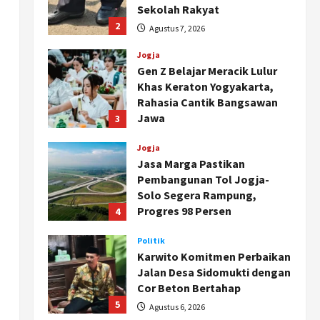
Sekolah Rakyat
2
Agustus 7, 2026
Jogja
Gen Z Belajar Meracik Lulur
Khas Keraton Yogyakarta,
Rahasia Cantik Bangsawan
Jawa
3
Agustus 6, 2026
Jogja
Jasa Marga Pastikan
Pembangunan Tol Jogja-
Solo Segera Rampung,
Progres 98 Persen
4
Agustus 6, 2026
Politik
Karwito Komitmen Perbaikan
Jalan Desa Sidomukti dengan
Cor Beton Bertahap
n
5
Agustus 6, 2026