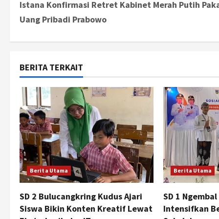
Istana Konfirmasi Retret Kabinet Merah Putih Pak
o
Uang Pribadi Prabowo
s
t
BERITA TERKAIT
n
a
v
i
g
Berita Utama
Berita Utama
a
t
SD 2 Bulucangkring Kudus Ajari
SD 1 Ngembal
Siswa Bikin Konten Kreatif Lewat
Intensifkan Be
i