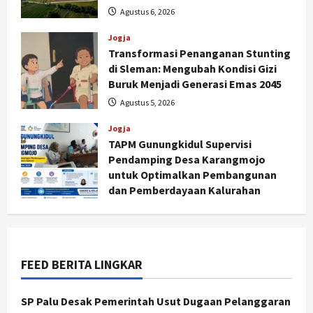
Agustus 6, 2026
Jogja
Transformasi Penanganan Stunting
di Sleman: Mengubah Kondisi Gizi
Jogja
Buruk Menjadi Generasi Emas 2045
Peringatan HUT ke-270 Kota
Agustus 5, 2026
Yogyakarta Digelar 2 Bulan, Fokus
pada UMKM dan Wisata
Jogja
2
Agustus 7, 2026
TAPM Gunungkidul Supervisi
Pendamping Desa Karangmojo
Jogja
untuk Optimalkan Pembangunan
Dorong Ekonomi Lokal,
dan Pemberdayaan Kalurahan
Gunungkidul Gelar Open Sepatu
Agustus 5, 2026
Roda di Pantai Sepanjang
3
Agustus 7, 2026
Politik
FEED BERITA LINGKAR
Cagar Budaya RSUD Soewondo Jadi
Sorotan, Hasil Kajian Tim Provinsi
SP Palu Desak Pemerintah Usut Dugaan Pelanggaran
Segera Keluar