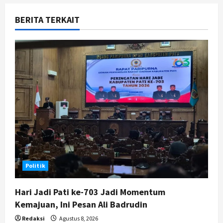
v
BERITA TERKAIT
i
g
a
t
i
o
n
Politik
Hari Jadi Pati ke-703 Jadi Momentum
Kemajuan, Ini Pesan Ali Badrudin
Redaksi
Agustus 8, 2026