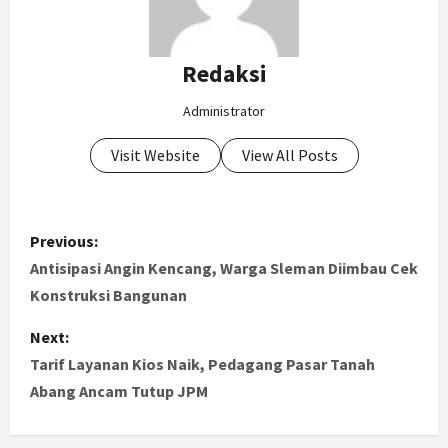
Redaksi
Administrator
Visit Website
View All Posts
P
Previous:
o
Antisipasi Angin Kencang, Warga Sleman Diimbau Cek
Konstruksi Bangunan
s
Next:
t
Tarif Layanan Kios Naik, Pedagang Pasar Tanah
Abang Ancam Tutup JPM
n
a