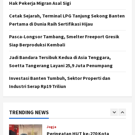
Hak Pekerja Migran Asal Sigi
4
Agustus 7, 2026
Cetak Sejarah, Terminal LPG Tanjung Sekong Banten
Nasional
BRIN Kembangkan Sepatu Murah
Pertama di Dunia Raih Sertifikasi Hijau
Mulai Rp75 Ribu untuk Sekolah
Rakyat
Pasca-Longsor Tambang, Smelter Freeport Gresik
5
Agustus 7, 2026
Siap Berproduksi Kembali
Politik
Jadi Bandara Tersibuk Kedua di Asia Tenggara,
Hari Jadi Pati ke-703 Jadi
Soetta Tangerang Layani 25,9 Juta Penumpang
Momentum Kemajuan, Ini Pesan Ali
Badrudin
Investasi Banten Tumbuh, Sektor Properti dan
1
Agustus 8, 2026
Industri Serap Rp19 Triliun
Jogja
Peringatan HUT ke-270 Kota
Yogyakarta Digelar 2 Bulan, Fokus
TRENDING NEWS
pada UMKM dan Wisata
2
Agustus 7, 2026
Jogja