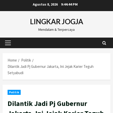
Skip
Agustus 8, 2026
9:44:45 PM
to
content
LINGKAR JOGJA
Mendalam & Terpercaya
Primary
Menu
Home
Politik
Dilantik Jadi Pj Gubernur Jakarta, Ini Jejak Karier Teguh
Setyabudi
Politik
Dilantik Jadi Pj Gubernur