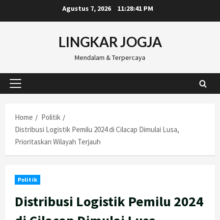
Skip
Agustus 7, 2026
11:28:42 PM
to
content
LINGKAR JOGJA
Mendalam & Terpercaya
Primary
Menu
Home
Politik
Distribusi Logistik Pemilu 2024 di Cilacap Dimulai Lusa,
Prioritaskan Wilayah Terjauh
Politik
Distribusi Logistik Pemilu 2024