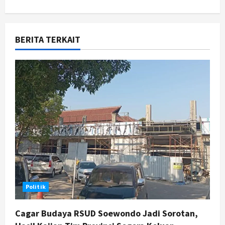
a
v
BERITA TERKAIT
i
g
a
t
i
o
n
Politik
Cagar Budaya RSUD Soewondo Jadi Sorotan,