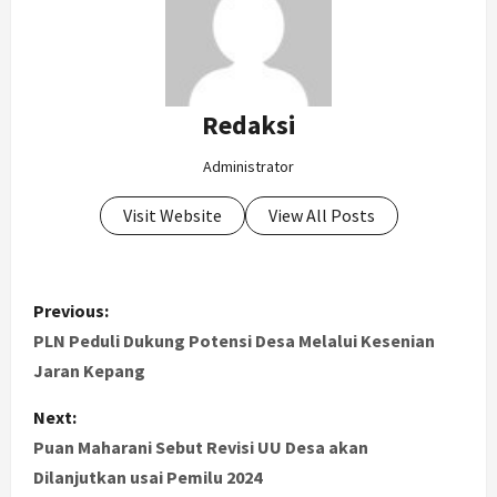
Redaksi
Administrator
Visit Website
View All Posts
P
Previous:
o
PLN Peduli Dukung Potensi Desa Melalui Kesenian
Jaran Kepang
s
Next:
t
Puan Maharani Sebut Revisi UU Desa akan
Dilanjutkan usai Pemilu 2024
n