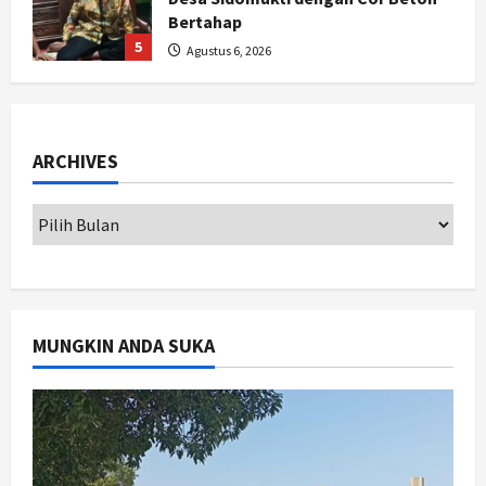
Bertahap
5
Agustus 6, 2026
Politik
Cagar Budaya RSUD Soewondo Jadi
Sorotan, Hasil Kajian Tim Provinsi
ARCHIVES
Segera Keluar
1
Agustus 7, 2026
Nasional
BRIN Kembangkan Sepatu Murah
Mulai Rp75 Ribu untuk Sekolah
Rakyat
2
Agustus 7, 2026
MUNGKIN ANDA SUKA
Jogja
Gen Z Belajar Meracik Lulur Khas
Keraton Yogyakarta, Rahasia
Cantik Bangsawan Jawa
3
Agustus 6, 2026