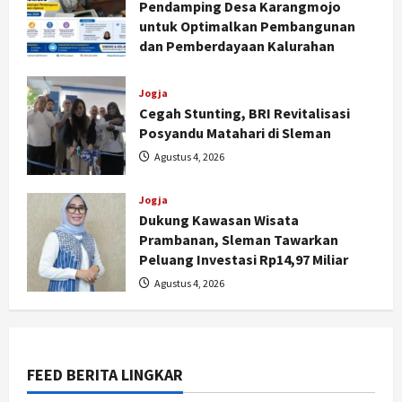
Pendamping Desa Karangmojo
untuk Optimalkan Pembangunan
dan Pemberdayaan Kalurahan
Agustus 5, 2026
Jogja
Cegah Stunting, BRI Revitalisasi
Posyandu Matahari di Sleman
Agustus 4, 2026
Jogja
Dukung Kawasan Wisata
Nasional
Prambanan, Sleman Tawarkan
BRIN Kembangkan Sepatu Murah
Peluang Investasi Rp14,97 Miliar
Mulai Rp75 Ribu untuk Sekolah
Agustus 4, 2026
Rakyat
2
Agustus 7, 2026
Jogja
Gen Z Belajar Meracik Lulur Khas
FEED BERITA LINGKAR
Keraton Yogyakarta, Rahasia