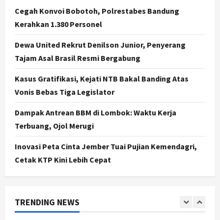
Cantik Bangsawan Jawa
Cegah Konvoi Bobotoh, Polrestabes Bandung
3
Agustus 6, 2026
Kerahkan 1.380 Personel
Jogja
Dewa United Rekrut Denilson Junior, Penyerang
Jasa Marga Pastikan Pembangunan
Tol Jogja-Solo Segera Rampung,
Tajam Asal Brasil Resmi Bergabung
Progres 98 Persen
Kasus Gratifikasi, Kejati NTB Bakal Banding Atas
4
Agustus 6, 2026
Vonis Bebas Tiga Legislator
Politik
Karwito Komitmen Perbaikan Jalan
Dampak Antrean BBM di Lombok: Waktu Kerja
Desa Sidomukti dengan Cor Beton
Terbuang, Ojol Merugi
Bertahap
5
Agustus 6, 2026
Inovasi Peta Cinta Jember Tuai Pujian Kemendagri,
Cetak KTP Kini Lebih Cepat
Politik
Cagar Budaya RSUD Soewondo Jadi
Sorotan, Hasil Kajian Tim Provinsi
Segera Keluar
TRENDING NEWS
1
Agustus 7, 2026