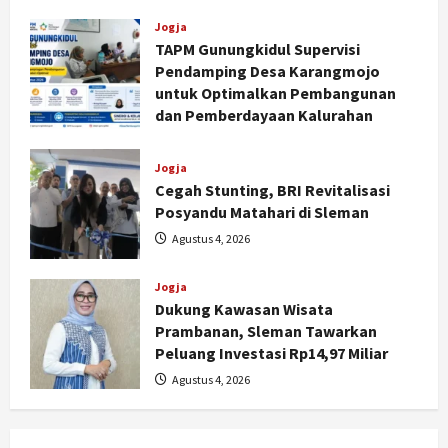
Jogja
TAPM Gunungkidul Supervisi
Pendamping Desa Karangmojo
untuk Optimalkan Pembangunan
dan Pemberdayaan Kalurahan
Agustus 5, 2026
Jogja
Cegah Stunting, BRI Revitalisasi
Posyandu Matahari di Sleman
Agustus 4, 2026
Jogja
Dukung Kawasan Wisata
Nasional
Prambanan, Sleman Tawarkan
BRIN Kembangkan Sepatu Murah
Peluang Investasi Rp14,97 Miliar
Mulai Rp75 Ribu untuk Sekolah
Agustus 4, 2026
Rakyat
2
Agustus 7, 2026