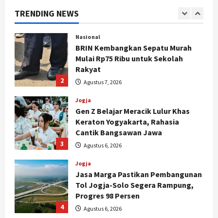
Segera Keluar
TRENDING NEWS
1
Agustus 7, 2026
Nasional
BRIN Kembangkan Sepatu Murah
Mulai Rp75 Ribu untuk Sekolah
Rakyat
2
Agustus 7, 2026
Jogja
Gen Z Belajar Meracik Lulur Khas
Keraton Yogyakarta, Rahasia
Cantik Bangsawan Jawa
3
Agustus 6, 2026
Jogja
Jasa Marga Pastikan Pembangunan
Tol Jogja-Solo Segera Rampung,
Progres 98 Persen
4
Agustus 6, 2026