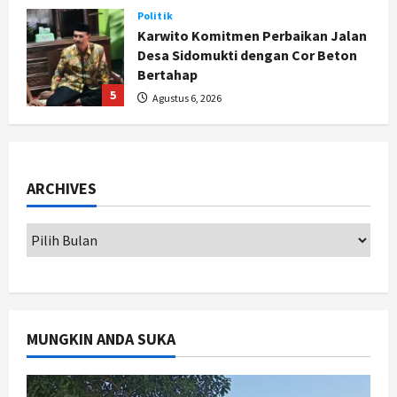
Politik
Karwito Komitmen Perbaikan Jalan
Desa Sidomukti dengan Cor Beton
Bertahap
5
Agustus 6, 2026
Politik
Cagar Budaya RSUD Soewondo Jadi
Sorotan, Hasil Kajian Tim Provinsi
ARCHIVES
Segera Keluar
1
Agustus 7, 2026
Nasional
BRIN Kembangkan Sepatu Murah
Mulai Rp75 Ribu untuk Sekolah
Rakyat
2
Agustus 7, 2026
MUNGKIN ANDA SUKA
Jogja
Gen Z Belajar Meracik Lulur Khas