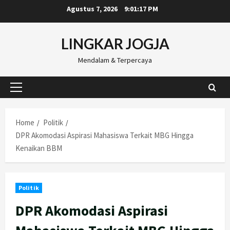
Skip
Agustus 7, 2026
9:01:18 PM
to
content
LINGKAR JOGJA
Mendalam & Terpercaya
Primary
Menu
Home
Politik
DPR Akomodasi Aspirasi Mahasiswa Terkait MBG Hingga
Kenaikan BBM
Politik
DPR Akomodasi Aspirasi