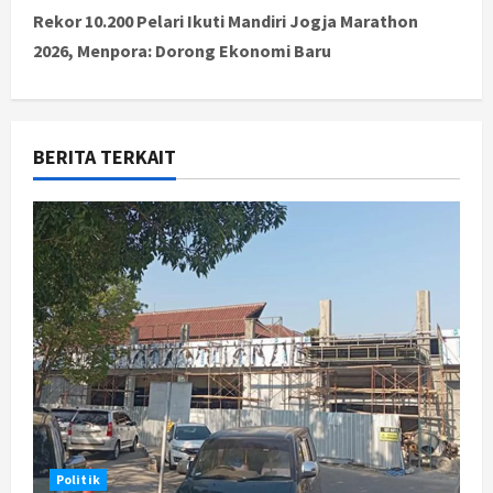
Rekor 10.200 Pelari Ikuti Mandiri Jogja Marathon
n
2026, Menpora: Dorong Ekonomi Baru
a
v
BERITA TERKAIT
i
g
a
t
i
o
n
Politik