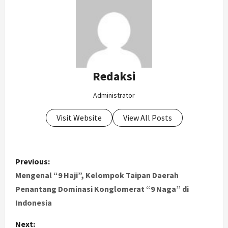
Redaksi
Administrator
Visit Website
View All Posts
P
Previous:
o
Mengenal “9 Haji”, Kelompok Taipan Daerah
Penantang Dominasi Konglomerat “9 Naga” di
s
Indonesia
t
Next: