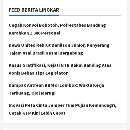
Jogja
Gen Z Belajar Meracik Lulur Khas
FEED BERITA LINGKAR
Keraton Yogyakarta, Rahasia
Cantik Bangsawan Jawa
Cegah Konvoi Bobotoh, Polrestabes Bandung
3
Agustus 6, 2026
Kerahkan 1.380 Personel
Jogja
Dewa United Rekrut Denilson Junior, Penyerang
Jasa Marga Pastikan Pembangunan
Tol Jogja-Solo Segera Rampung,
Tajam Asal Brasil Resmi Bergabung
Progres 98 Persen
Kasus Gratifikasi, Kejati NTB Bakal Banding Atas
4
Agustus 6, 2026
Vonis Bebas Tiga Legislator
Politik
Karwito Komitmen Perbaikan Jalan
Dampak Antrean BBM di Lombok: Waktu Kerja
Desa Sidomukti dengan Cor Beton
Terbuang, Ojol Merugi
Bertahap
5
Agustus 6, 2026
Inovasi Peta Cinta Jember Tuai Pujian Kemendagri,
Cetak KTP Kini Lebih Cepat
Politik
Cagar Budaya RSUD Soewondo Jadi
Sorotan, Hasil Kajian Tim Provinsi