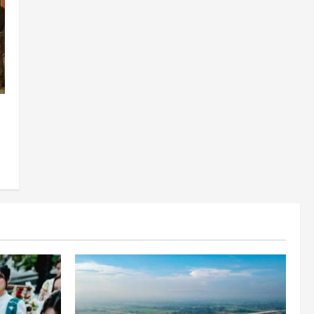
Gen Z Belajar Meracik Lulur
Khas Keraton Yogyakarta,
Rahasia Cantik Bangsawan
Jawa
3
Agustus 6, 2026
Jogja
Jasa Marga Pastikan
Pembangunan Tol Jogja-
Solo Segera Rampung,
Progres 98 Persen
4
Agustus 6, 2026
Politik
Karwito Komitmen Perbaikan
Jalan Desa Sidomukti dengan
Cor Beton Bertahap
5
Agustus 6, 2026