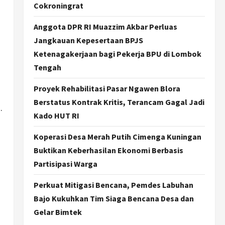
Cokroningrat
Jogja
Anggota DPR RI Muazzim Akbar Perluas
Gen Z Belajar Meracik Lulur
Jangkauan Kepesertaan BPJS
Khas Keraton Yogyakarta,
Rahasia Cantik Bangsawan
Ketenagakerjaan bagi Pekerja BPU di Lombok
Jawa
3
Tengah
Agustus 6, 2026
Jogja
Proyek Rehabilitasi Pasar Ngawen Blora
Jasa Marga Pastikan
Berstatus Kontrak Kritis, Terancam Gagal Jadi
Pembangunan Tol Jogja-
.
Kado HUT RI
Solo Segera Rampung,
Progres 98 Persen
4
Koperasi Desa Merah Putih Cimenga Kuningan
Agustus 6, 2026
Buktikan Keberhasilan Ekonomi Berbasis
Politik
Karwito Komitmen Perbaikan
Partisipasi Warga
Jalan Desa Sidomukti dengan
Cor Beton Bertahap
Perkuat Mitigasi Bencana, Pemdes Labuhan
5
Agustus 6, 2026
Bajo Kukuhkan Tim Siaga Bencana Desa dan
Gelar Bimtek
Politik