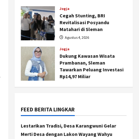
dan Pemberdayaan
Kalurahan
Jogja
Cegah Stunting, BRI
Agustus 5, 2026
Revitalisasi Posyandu
Matahari di Sleman
Agustus 4, 2026
Jogja
Dukung Kawasan Wisata
Prambanan, Sleman
Tawarkan Peluang Investasi
,
Rp14,97 Miliar
Agustus 4, 2026
FEED BERITA LINGKAR
Nasional
BRIN Kembangkan Sepatu
Murah Mulai Rp75 Ribu untuk
Lestarikan Tradisi, Desa Karangwuni Gelar
Sekolah Rakyat
Merti Desa dengan Lakon Wayang Wahyu
2
Agustus 7, 2026