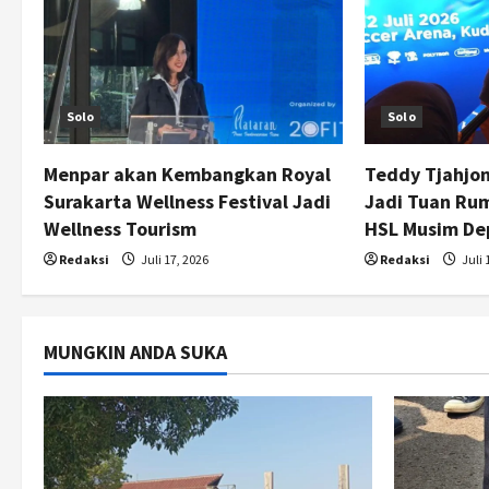
i
g
Solo
Solo
a
t
Menpar akan Kembangkan Royal
Teddy Tjahjon
Surakarta Wellness Festival Jadi
Jadi Tuan Ru
i
Wellness Tourism
HSL Musim De
o
Redaksi
Juli 17, 2026
Redaksi
Juli 
n
MUNGKIN ANDA SUKA