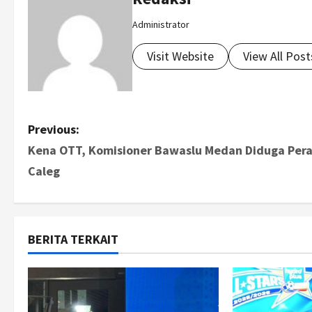
Administrator
Visit Website
View All Post
P
Previous:
Kena OTT, Komisioner Bawaslu Medan Diduga Per
o
Caleg
s
t
BERITA TERKAIT
n
a
v