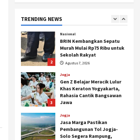
Cagar Budaya RSUD
Soewondo Jadi Sorotan,
Hasil Kajian Tim Provinsi
TRENDING NEWS
Segera Keluar
1
Agustus 7, 2026
Nasional
BRIN Kembangkan Sepatu
Murah Mulai Rp75 Ribu untuk
Sekolah Rakyat
2
Agustus 7, 2026
Jogja
Gen Z Belajar Meracik Lulur
Khas Keraton Yogyakarta,
Rahasia Cantik Bangsawan
Jawa
3
Agustus 6, 2026
Jogja
Jasa Marga Pastikan
Pembangunan Tol Jogja-
Solo Segera Rampung,