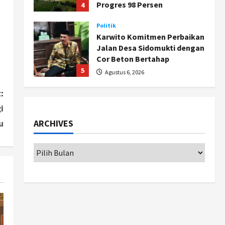
Progres 98 Persen
4
Agustus 6, 2026
Politik
Karwito Komitmen Perbaikan
Jalan Desa Sidomukti dengan
Cor Beton Bertahap
5
Agustus 6, 2026
Politik
:
Cagar Budaya RSUD
i
Soewondo Jadi Sorotan,
u
ARCHIVES
Hasil Kajian Tim Provinsi
Segera Keluar
1
Agustus 7, 2026
Nasional
BRIN Kembangkan Sepatu
Murah Mulai Rp75 Ribu untuk
Sekolah Rakyat
2
Agustus 7, 2026
Jogja