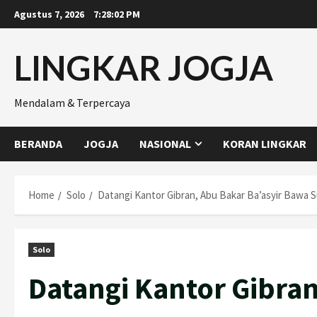
Skip
Agustus 7, 2026
7:28:03 PM
to
content
LINGKAR JOGJA
Mendalam & Terpercaya
BERANDA
JOGJA
NASIONAL
KORAN LINGKAR
Home
Solo
Datangi Kantor Gibran, Abu Bakar Ba’asyir Bawa 
Solo
Datangi Kantor Gibran