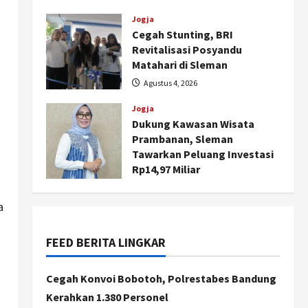
dan Pemberdayaan
Kalurahan
Jogja
Cegah Stunting, BRI
Agustus 5, 2026
Revitalisasi Posyandu
Matahari di Sleman
Agustus 4, 2026
Jogja
Dukung Kawasan Wisata
Nasional
Prambanan, Sleman
BRIN Kembangkan Sepatu
Tawarkan Peluang Investasi
Murah Mulai Rp75 Ribu untuk
Rp14,97 Miliar
Sekolah Rakyat
Agustus 4, 2026
2
Agustus 7, 2026
a
Jogja
Gen Z Belajar Meracik Lulur
FEED BERITA LINGKAR
Khas Keraton Yogyakarta,
Rahasia Cantik Bangsawan
Cegah Konvoi Bobotoh, Polrestabes Bandung
Jawa
3
Kerahkan 1.380 Personel
Agustus 6, 2026