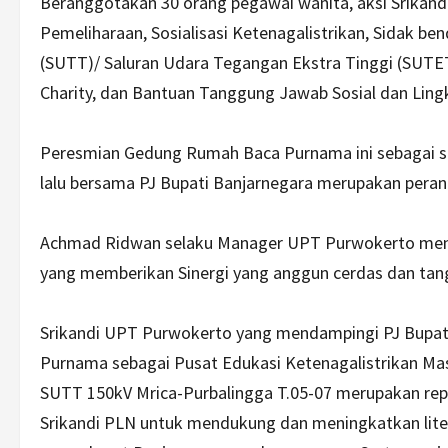
Beranggotakan 30 orang pegawai wanita, aksi Srikandi
Pemeliharaan, Sosialisasi Ketenagalistrikan, Sidak be
(SUTT)/ Saluran Udara Tegangan Ekstra Tinggi (SUTET)
Charity, dan Bantuan Tanggung Jawab Sosial dan Ling
Peresmian Gedung Rumah Baca Purnama ini sebagai s
lalu bersama PJ Bupati Banjarnegara merupakan peran 
Achmad Ridwan selaku Manager UPT Purwokerto menyat
yang memberikan Sinergi yang anggun cerdas dan ta
Srikandi UPT Purwokerto yang mendampingi PJ Bupa
Purnama sebagai Pusat Edukasi Ketenagalistrikan M
SUTT 150kV Mrica-Purbalingga T.05-07 merupakan repr
Srikandi PLN untuk mendukung dan meningkatkan lit