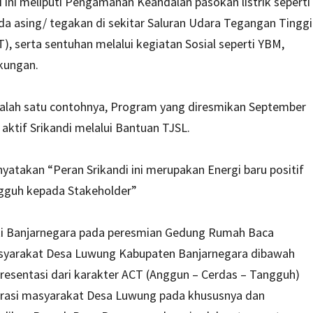
 ini meliputi Pengamanan Keandalan pasokan listrik seperti
nda asing/ tegakan di sekitar Saluran Udara Tegangan Tinggi
, serta sentuhan melalui kegiatan Sosial seperti YBM,
kungan.
alah satu contohnya, Program yang diresmikan September
aktif Srikandi melalui Bantuan TJSL.
akan “Peran Srikandi ini merupakan Energi baru positif
ngguh kepada Stakeholder”
ti Banjarnegara pada peresmian Gedung Rumah Baca
asyarakat Desa Luwung Kabupaten Banjarnegara dibawah
esentasi dari karakter ACT (Anggun – Cerdas – Tangguh)
erasi masyarakat Desa Luwung pada khususnya dan