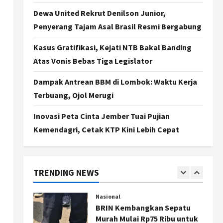
Jogja
Dewa United Rekrut Denilson Junior,
Jasa Marga Pastikan
Pembangunan Tol Jogja-
Penyerang Tajam Asal Brasil Resmi Bergabung
Solo Segera Rampung,
Progres 98 Persen
Kasus Gratifikasi, Kejati NTB Bakal Banding
4
Atas Vonis Bebas Tiga Legislator
Agustus 6, 2026
Politik
Karwito Komitmen Perbaikan
Dampak Antrean BBM di Lombok: Waktu Kerja
Jalan Desa Sidomukti dengan
Terbuang, Ojol Merugi
Cor Beton Bertahap
5
Agustus 6, 2026
Inovasi Peta Cinta Jember Tuai Pujian
Kemendagri, Cetak KTP Kini Lebih Cepat
Politik
Cagar Budaya RSUD
Soewondo Jadi Sorotan,
Hasil Kajian Tim Provinsi
TRENDING NEWS
Segera Keluar
1
Agustus 7, 2026
Nasional
BRIN Kembangkan Sepatu
Murah Mulai Rp75 Ribu untuk