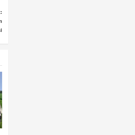
:
n
i