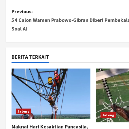
P
Previous:
54 Calon Wamen Prabowo-Gibran Diberi Pembekal
o
Soal AI
s
t
BERITA TERKAIT
n
a
v
i
g
Jateng
Jateng
a
Maknai Hari Kesaktian Pancasila,