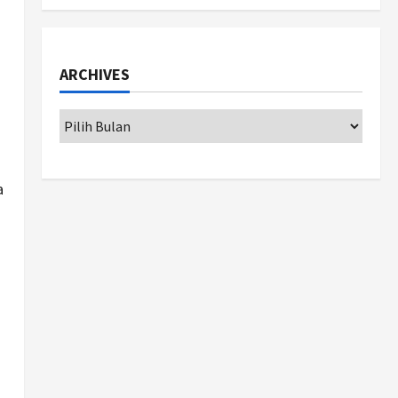
Politik
Cagar Budaya RSUD
Soewondo Jadi Sorotan,
ARCHIVES
Hasil Kajian Tim Provinsi
Segera Keluar
1
Agustus 7, 2026
Nasional
BRIN Kembangkan Sepatu
Murah Mulai Rp75 Ribu untuk
a
Sekolah Rakyat
2
Agustus 7, 2026
Jogja
Gen Z Belajar Meracik Lulur
Khas Keraton Yogyakarta,
Rahasia Cantik Bangsawan
Jawa
3
Agustus 6, 2026
Jogja
Jasa Marga Pastikan